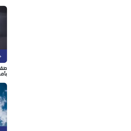
ح
بأمط