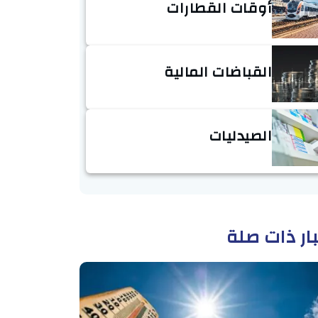
أوقات القطارات
القباضات المالية
الصيدليات
ار ذات صلة