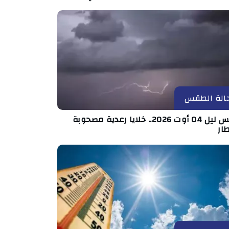
الة الطقس
طقس ليل 04 أوت 2026.. خلايا رعدية مصحوبة
ار