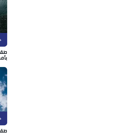
ح
بأمط
ح
طقس الأربعا