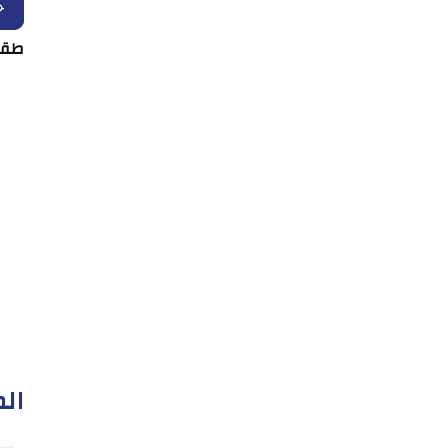
ح
طقس الثلاث
الم