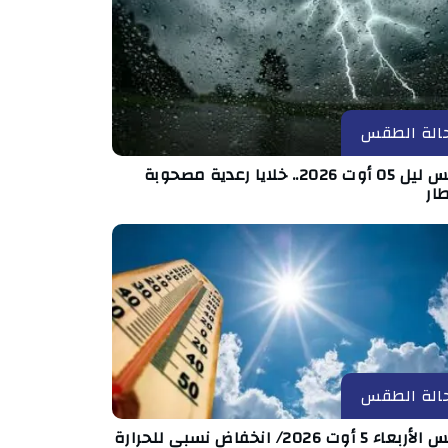
الة الطقس
طقس ليل 05 أوت 2026.. خلايا رعدية مصحوبة
ار
الة الطقس
ء 5 أوت 2026/ انخفاض نسبي للحرارة