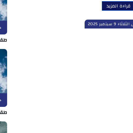
قراءة المزيد
اء 9 سبتمبر 2025
ح
طقس الجمعة
ح
طقس الخمي