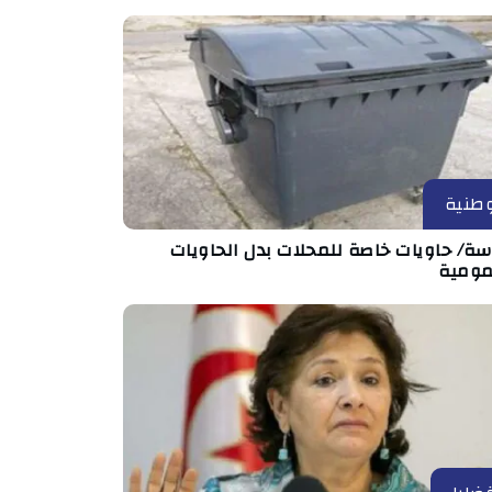
طنية
ة/ حاويات خاصة للمحلات بدل الحاويات
مومية