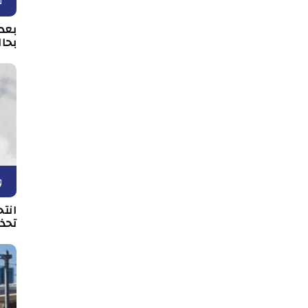
ق
بعد 
بحال
و
انتح
تحذي