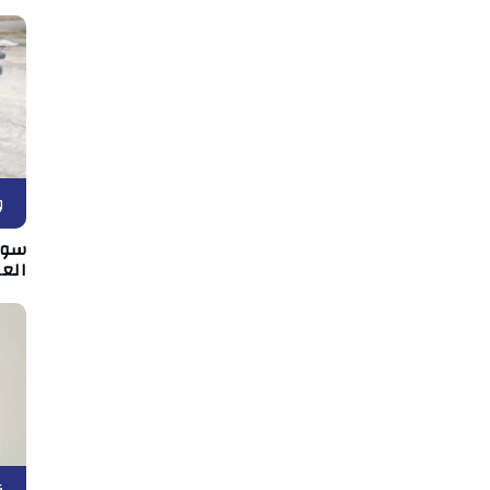
و
سوس
الع