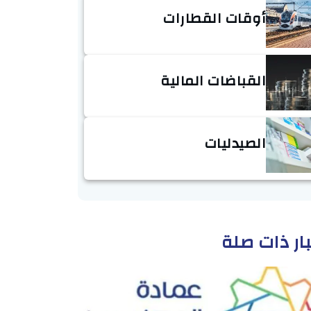
أوقات القطارات
القباضات المالية
الصيدليات
ار ذات صلة