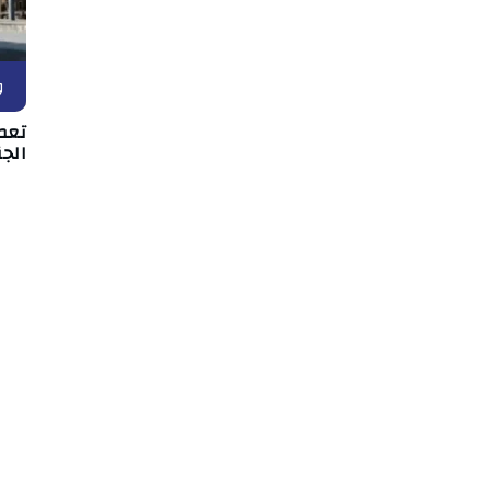
و
تعط
الجن