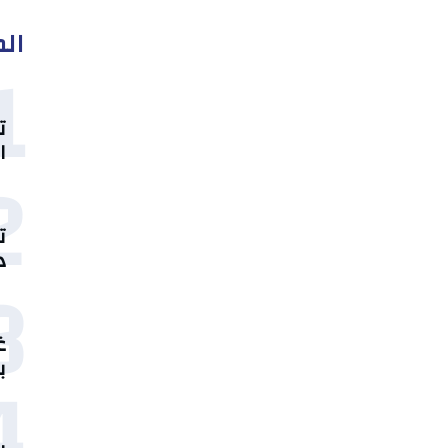
الم
1
ت
ا
2
ت
د
3
غ
4
ب