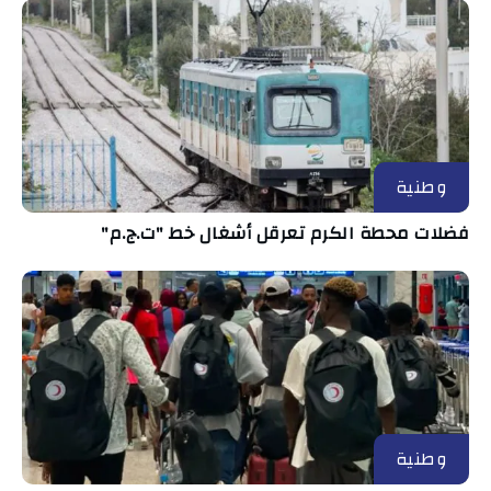
وطنية
فضلات محطة الكرم تعرقل أشغال خط "ت.ج.م"
وطنية