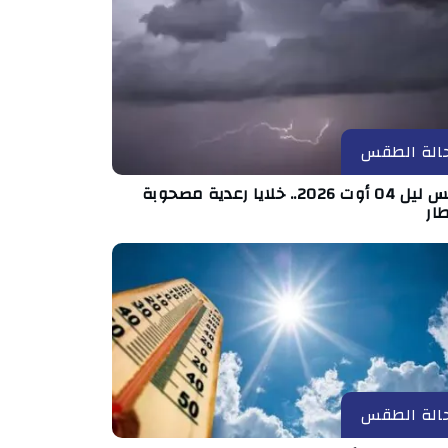
الة الطقس
طقس ليل 04 أوت 2026.. خلايا رعدية مصحوبة
ار
الة الطقس