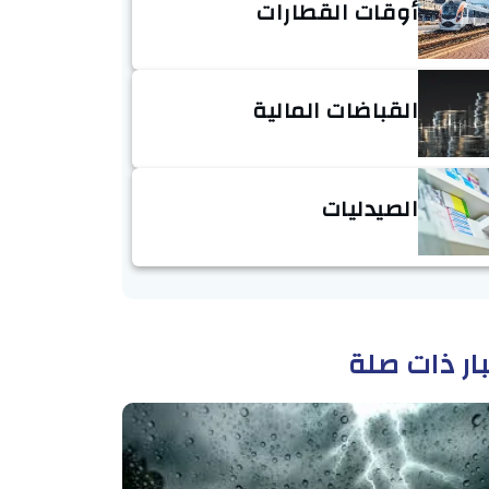
أوقات القطارات
القباضات المالية
الصيدليات
ار ذات صلة