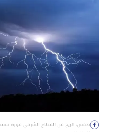
طقس: الريح من القطاع الشرقي قوية نسبي