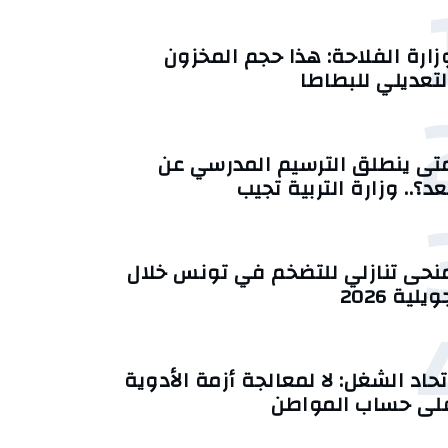
زارة الفلاحة: هذا حجم المخزون
لتعديلي للبطاطا
تى ينطلق الترسيم المدرسي عن
عد؟.. وزارة التربية تجيب
منحى تنازلي ‎للتضخم في تونس خلال
يلية 2026‎
تحاد الشغل: لا لمعالجة أزمة الأدوية
لى حساب المواطن