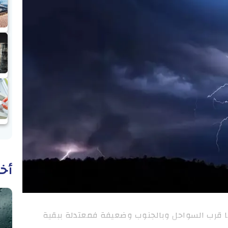
أخب
ا قرب السواحل وبالجنوب وضعيفة فمعتدلة ببقية