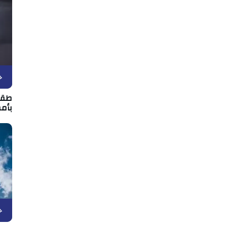
ح
بأمط
ح