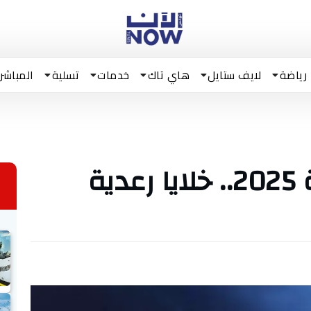
رياضة
لايف ستايل
هاي تاك
خدمات
تسلية
المباشر
طقس ليل 14 جويلية 2025.. خلايا رعدية