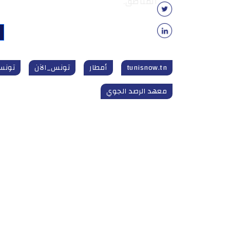
المناطق.
tunisnow.tn
أمطار
تونس_الآن
تونس_الآن
معهد الرصد الجوي