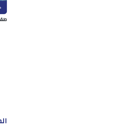
ح
طقس الإثنين
الم