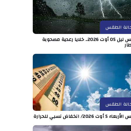
الة الطقس
طقس ليل 05 أوت 2026.. خلايا رعدية مصحوبة
ار
الة الطقس
ء 5 أوت 2026/ انخفاض نسبي للحرارة