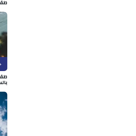
طقس الثلاث
ح
بال