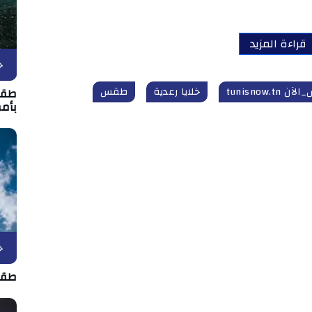
قراءة المزيد
ح
 tunisnow.tn
خلايا رعدية
طقس
بأمط
ح
طقس الأربعا