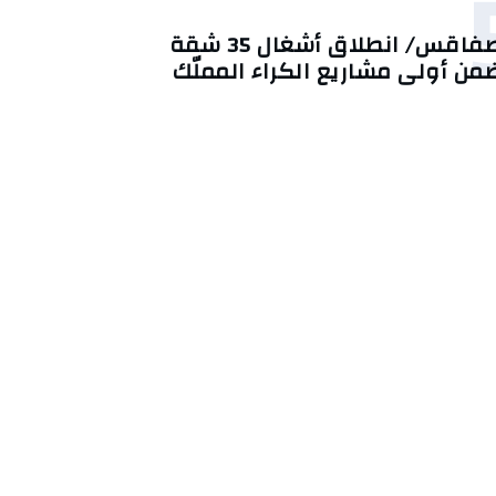
صفاقس/ انطلاق أشغال 35 شقة
من أولى مشاريع الكراء المملّك