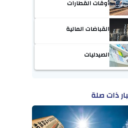
أوقات القطارات
القباضات المالية
الصيدليات
ار ذات صلة