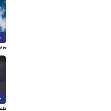
ح
طقس الأربعا
ح