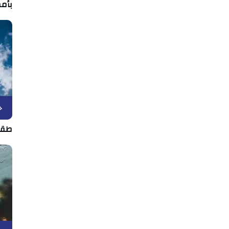
بأمط
ح
طقس الثلاث