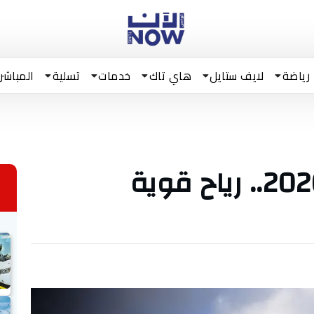
رياضة
لايف ستايل
هاي تاك
خدمات
تسلية
المباشر
طقس ليل 17 ماي 2026.. رياح قوية