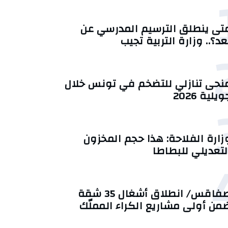
تى ينطلق الترسيم المدرسي عن
عد؟.. وزارة التربية تجيب
منحى تنازلي ‎للتضخم في تونس خلال
يلية 2026‎
زارة الفلاحة: هذا حجم المخزون
لتعديلي للبطاطا
صفاقس/ انطلاق أشغال 35 شقة
من أولى مشاريع الكراء المملّك