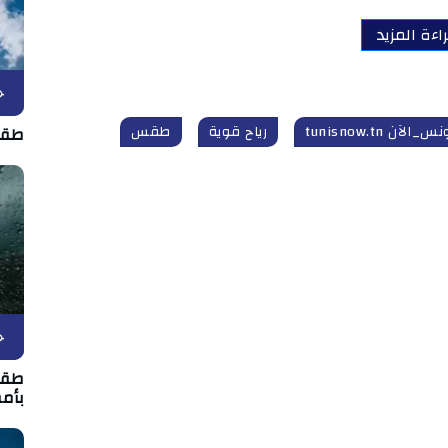
اءة المزيد
ح
س_الآن tunisnow.tn
رياح قوية
طقس
طقس الخمي
ح
بأمط