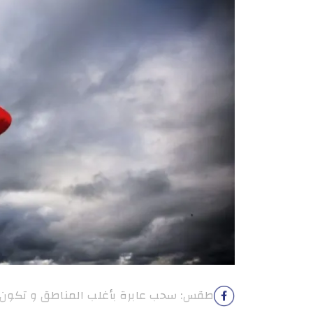
طقس: سحب عابرة بأغلب المناطق و تكون أح