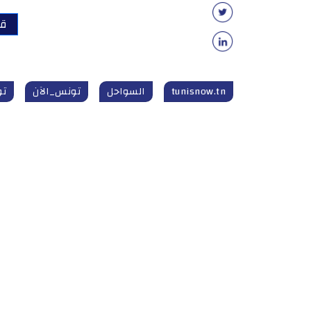
قر
tunisnow.tn
السواحل
تونس_الآن
تون