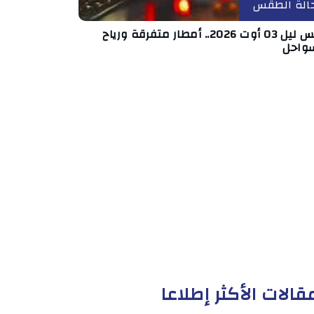
الة الطقس
طقس ليل 03 أوت 2026.. أمطار متفرقة ورياح
سواحل
قالات الأكثر إطلاعا