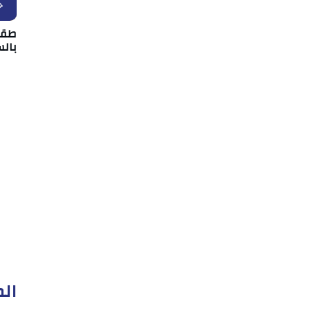
ح
بال
الم