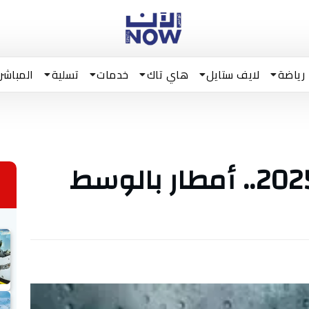
رياضة
لايف ستايل
هاي تاك
خدمات
تسلية
المباشر
طقس ليل 23 أوت 2025.. أمطار بالوسط