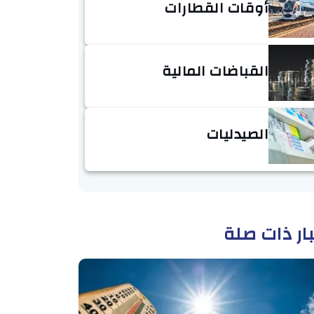
أوقات القطارات
القباضات المالية
الصيدليات
ار ذات صلة