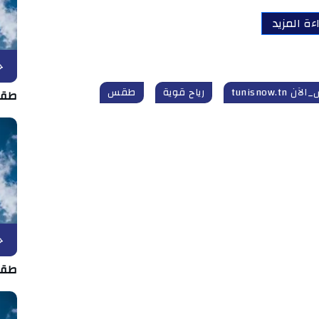
ءة المزيد
ح
 tunisnow.tn
رياح قوية
طقس
طقس السبت 
ح
طقس الجمعة