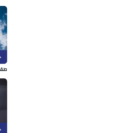
ح
طقس الأربعا
ح