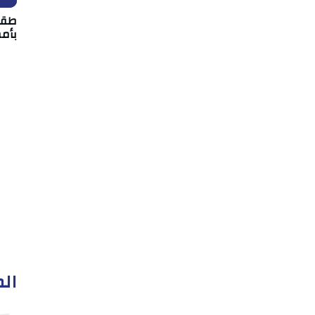
بأمط
الم