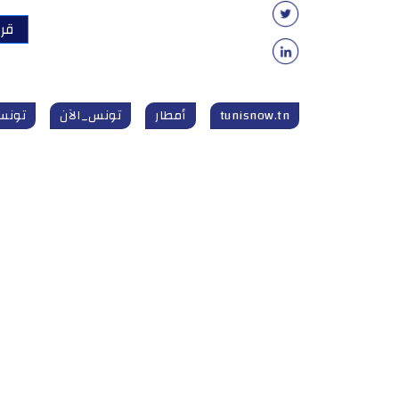
قرا
tunisnow.tn
أمطار
تونس_الآن
تونس_الآن