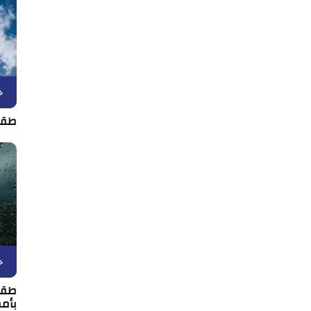
ح
طقس الخمي
ح
بأمط