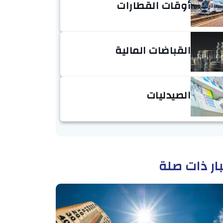
أوقات القطارات
القباضات المالية
الصيدليات
ار ذات صلة