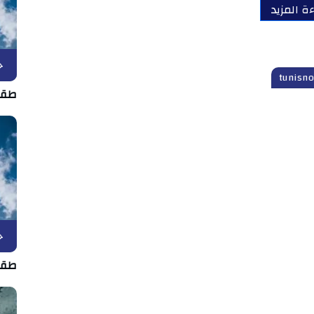
ءة المزيد
ح
طقس الجمعة
ح
طقس الخمي