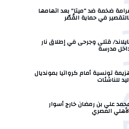
رامة ضخمة ضد “ميتا” بعد اتهامها
التقصير في حماية القُصّر
ايلاند/ قتلى وجرحى في إطلاق نار
اخل مدرسة
زيمة تونسية أمام كرواتيا بمونديال
ليد للناشئات
حمد علي بن رمضان خارج أسوار
لأهلي المصري