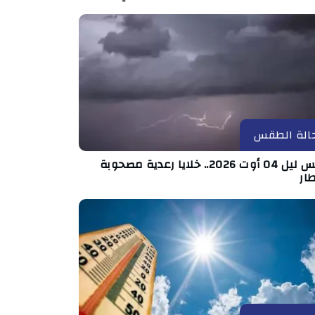
الة الطقس
طقس ليل 04 أوت 2026.. خلايا رعدية مصحوبة
ار