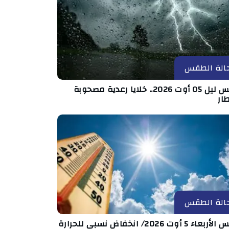
الة الطقس
طقس ليل 05 أوت 2026.. خلايا رعدية مصحوبة
ار
الة الطقس
ء 5 أوت 2026/ انخفاض نسبي للحرارة