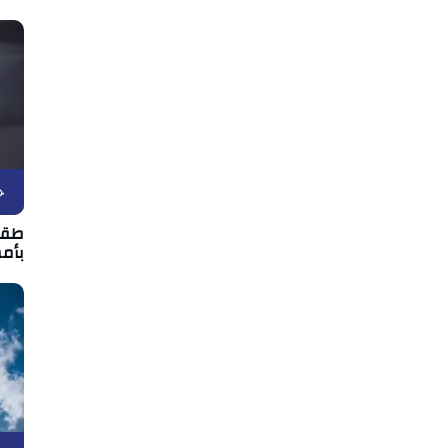
ح
بأمط