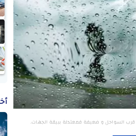
أخب
 قرب السواحل و ضعيفة فمعتدلة ببيقة الجهات.