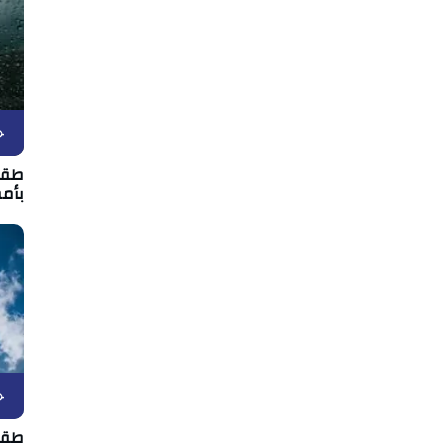
ح
بأمط
ح
طقس الأربعا