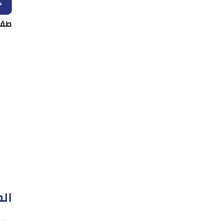
ح
طقس الثلاث
الم