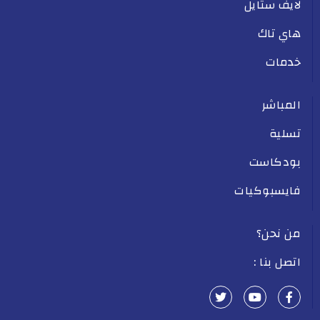
لايف ستايل
هاي تاك
خدمات
المباشر
تسلية
بودكاست
فايسبوكيات
من نحن؟
اتصل بنا :