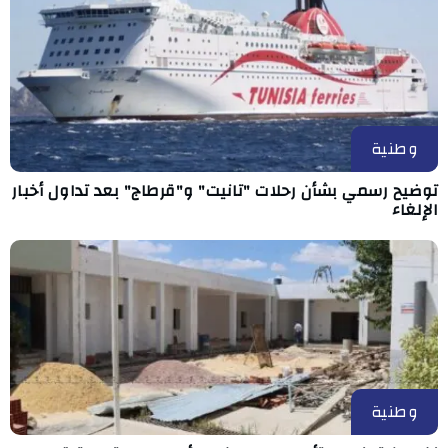
وطنية
توضيح رسمي بشأن رحلات "تانيت" و"قرطاج" بعد تداول أخبار
الإلغاء
وطنية