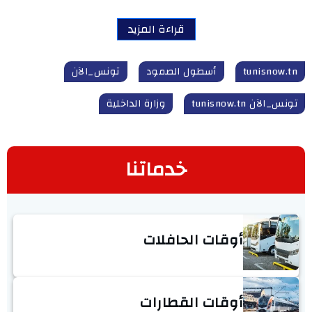
قراءة المزيد
tunisnow.tn
أسطول الصمود
تونس_الآن
تونس_الآن tunisnow.tn
وزارة الداخلية
خدماتنا
أوقات الحافلات
أوقات القطارات