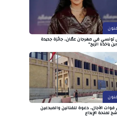
نون
 تونسي في مهرجان عمّان.. جائزة جديدة
ين ياخذنا الريح"
نون
فوات الآجال.. دعوة للفنانين والمبدعين
شح لمنحة الإبداع