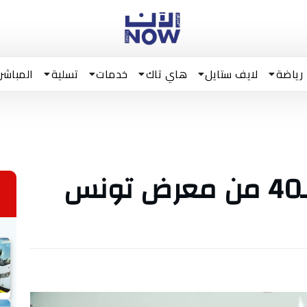
رياضة
لايف ستايل
هاي تاك
خدمات
تسلية
المباشر
غداً/ اختتام الدورة الـ40 من معرض تونس