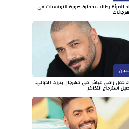
د المرأة يطالب بحماية صورة التونسيات في
هرجانات
نون
اء حفل رامي عياش في مهرجان بنزرت الدولي..
يل استرجاع التذاكر