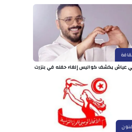
قافة
ي عياش يكشف كواليس إلغاء حفله في بنزرت
نون