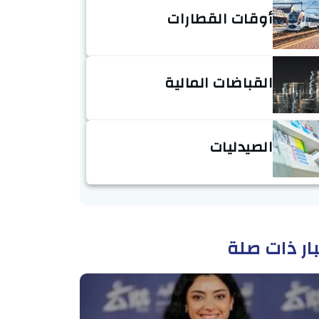
أوقات القطارات
القباضات المالية
الصيدليات
ار ذات صلة