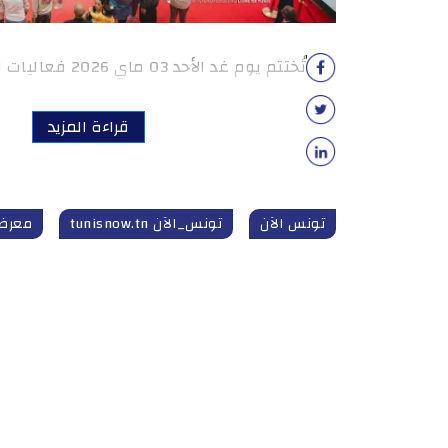
تُختتم يوم غد الأحد 03 ماي 2026 فعاليات الدورة الأربعين […]
قراءة المزيد
تونس الآن
تونس_الآن tunisnow.tn
معرض 