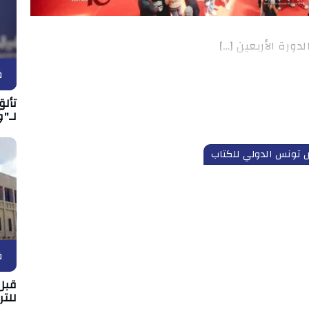
ف
تألق
لـ"و
تونس الدولي للكتاب
ف
قبل 
للتر