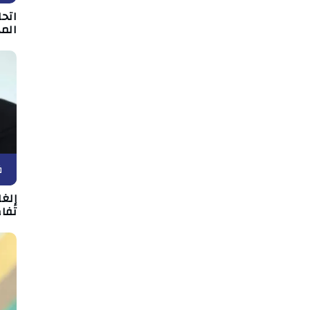
اتحا
الم
ف
إلغ
تفاص