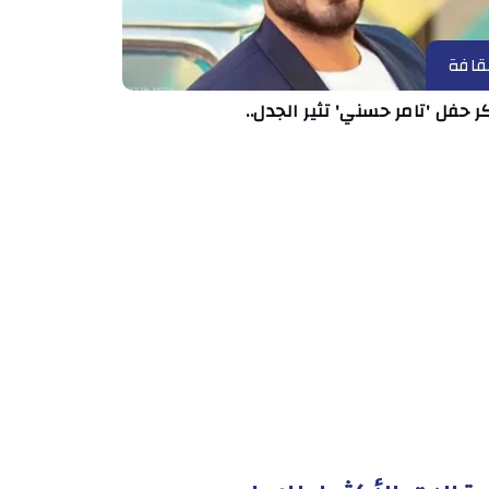
قافة
ر حفل 'تامر حسني' تثير الجدل..