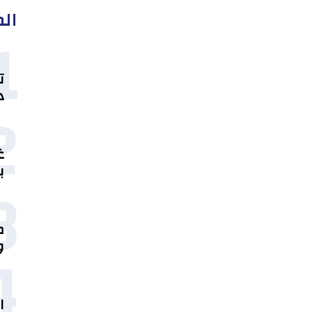
الم
1
ت
د
2
غ
ب
3
م
4
و
ا