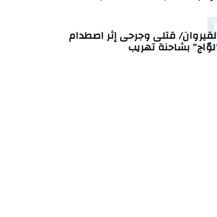
لقيروان/ قتلى وجرحى إثر اصطدام
لوّاج” بشاحنة تهريب