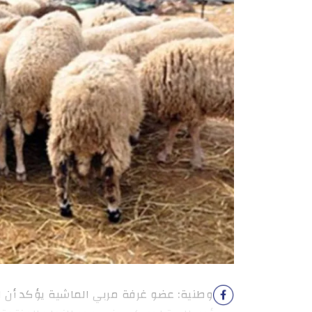
وطنية: عضو غرفة مربي الماشية يؤكد أن الإق