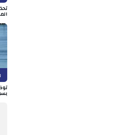
تحذي
الم
و
توض
بسو