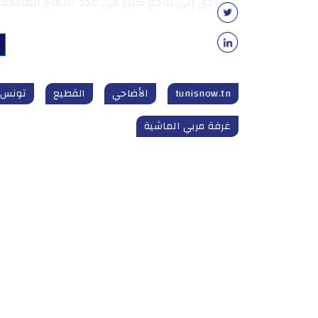
أدى إلى تراجع كبير في عدد النعاج المنتجة.
tunisnow.tn
الأضاحي
القطيع
تونس_
غرفة مربي الماشية