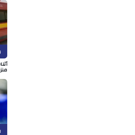
و
أثن
منزل
و