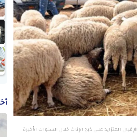
أخب
بال المتزايد على ذبح الإناث خلال السنوات الأخيرة