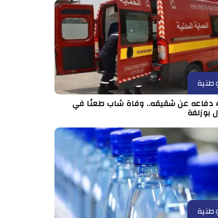
طنية
اء دفاعه عن شقيقه.. وفاة شاب طعنًا في
 بوزلفة
طنية