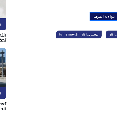
قراءة المزيد
و
الآن
تونس_الآن tunisnow.tn
انتح
تحذي
و
تعط
الجن