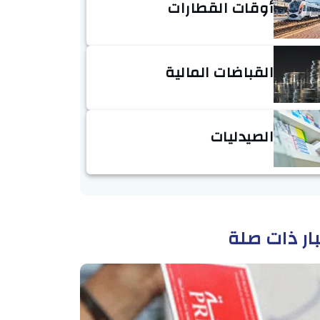
أوقات القطارات
القباضات المالية
الصيدليات
ار ذات صلة