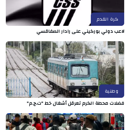
كرة القدم
لاعب دولي بوركيني على رادار الصفاقسي
وطنية
فضلات محطة الكرم تعرقل أشغال خط "ت.ج.م"