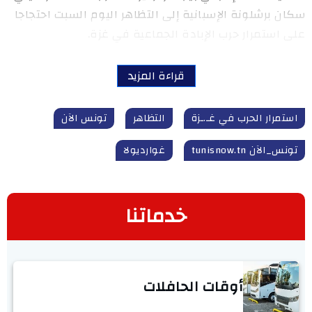
سكان برشلونة الإسبانية إلى التظاهر اليوم السبت احتجاجا
على استمرار حرب الإبادة الجماعية في غزة.
قراءة المزيد
استمرار الحرب في غـ.ـزة
التظاهر
تونس الآن
تونس_الآن tunisnow.tn
غوارديولا
خدماتنا
أوقات الحافلات