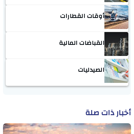
أوقات القطارات
القباضات المالية
الصيدليات
أخبار ذات صلة