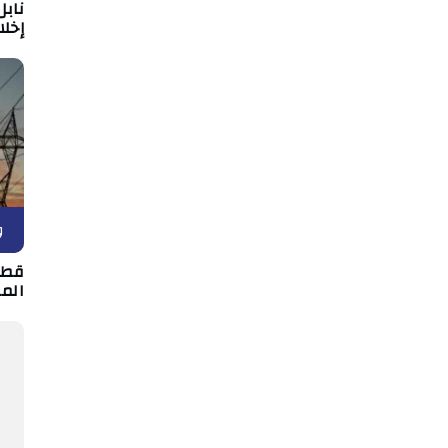
نابل
إخلا
و
قطع
الم