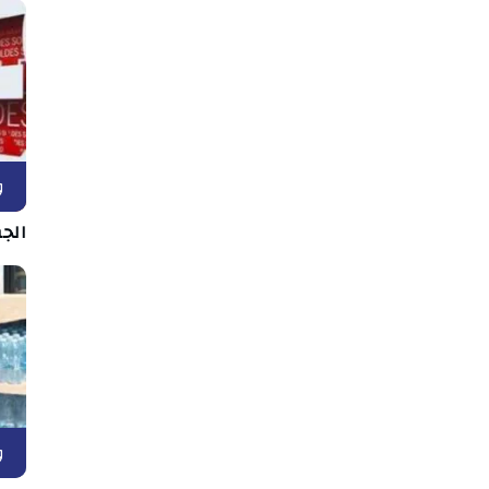
و
الج
و