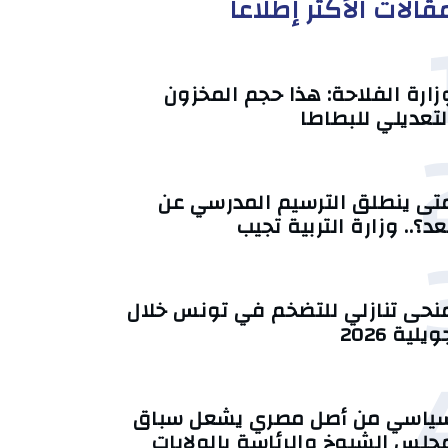
قالات الأكثر إطلاعا
زارة الفلاحة: هذا حجم المخزون
لتعديلي للبطاطا
تى ينطلق الترسيم المدرسي عن
عد؟.. وزارة التربية تجيب
منحى تنازلي ‎للتضخم في تونس خلال
يلية 2026‎
ياسي من أصل مصري يشعل سباق
جلس الشيوخ والرئاسة بالولايات