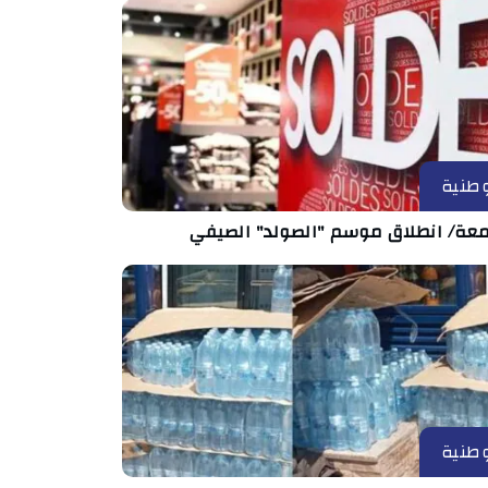
طنية
معة/ انطلاق موسم "الصولد" الصيفي
طنية