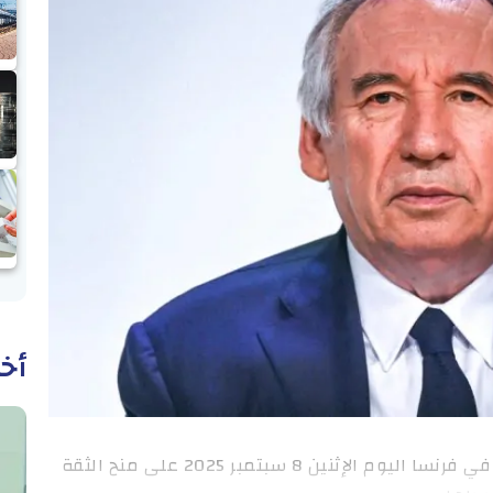
أخب
عالمية: تصوّت الجمعية الوطنية (البرلمان) في فرنسا اليوم الإثنين 8 سبتمبر 2025 على منح الثقة