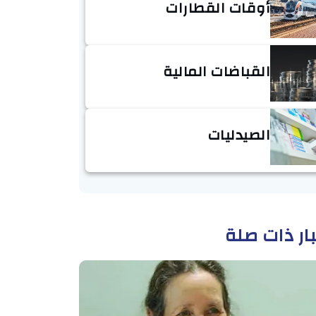
أوقات القطارات
القباضات المالية
الصيدليات
ار ذات صلة