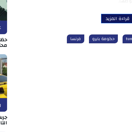
وطها.
قراءة المزيد
ع
حكومة بايرو
فرنسا
حظر
محت
و
جرب
الت