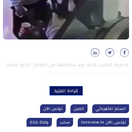
عالمية: توفيت فتاة بعد سقوطها من الطابق الرابع عندما
حاولت الجلوس على حافة سلم متحرك.
قراءة المزيد
السلم الكهربائي
الصين
تونس الآن
تونس_الآن tunisnow.tn
سحب
وفاة فتاة