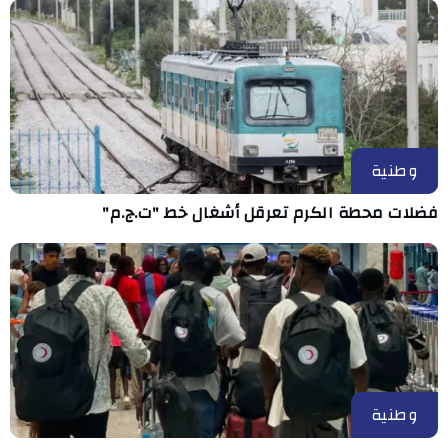
وطنية
فضلات محطة الكرم تعرقل أشغال خط "ت.ج.م"
وطنية