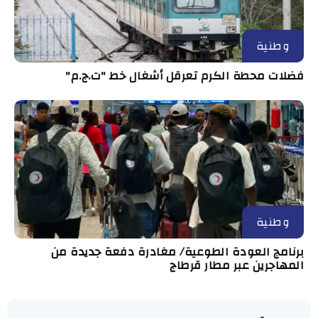
وطنية
فضلات محطة الكرم تعرقل أشغال خط "ت.ج.م"
وطنية
برنامج العودة الطوعية/ مغادرة دفعة جديدة من
المهاجرين عبر مطار قرطاج