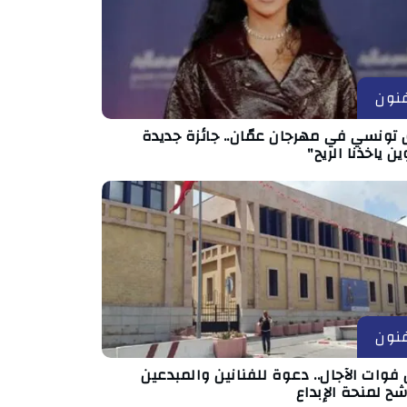
نون
 تونسي في مهرجان عمّان.. جائزة جديدة
ين ياخذنا الريح"
نون
فوات الآجال.. دعوة للفنانين والمبدعين
شح لمنحة الإبداع