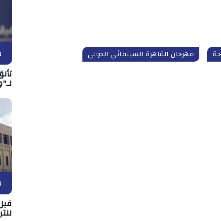
ف
حة
مهرجان القاهرة السينمائي الدولي
تألق
لـ"و
ف
قبل 
للتر