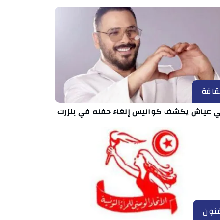
قافة
ي عياش يكشف كواليس إلغاء حفله في بنزرت
نون