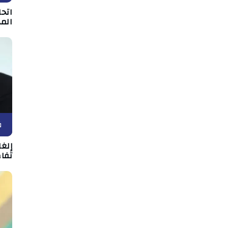
اتحا
الم
ف
إلغ
تفاص