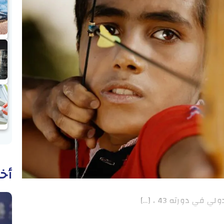
أخب
ي دورته 43 ، […]