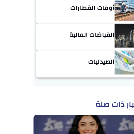
أوقات القطارات
القباضات المالية
الصيدليات
ار ذات صلة