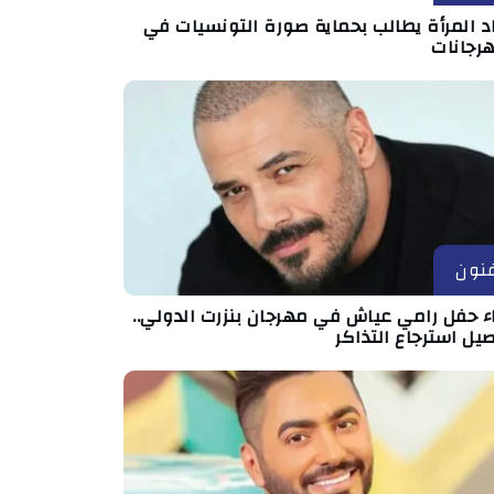
د المرأة يطالب بحماية صورة التونسيات في
هرجانات
نون
اء حفل رامي عياش في مهرجان بنزرت الدولي..
يل استرجاع التذاكر