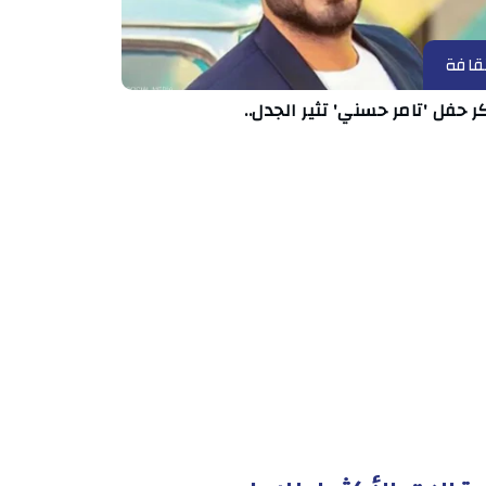
قافة
ر حفل 'تامر حسني' تثير الجدل..