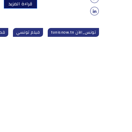
قراءة المزيد
تونس_الآن tunisnow.tn
فيلم تونسي
قد