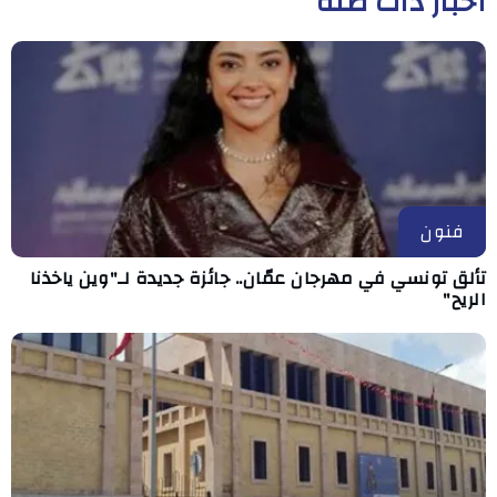
أخبار ذات صلة
فنون
تألق تونسي في مهرجان عمّان.. جائزة جديدة لـ"وين ياخذنا
الريح"