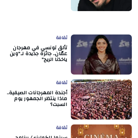
ثقافة
تألق تونسي في مهرجان
عمّان.. جائزة جديدة لـ"وين
ياخذنا الريح"
ثقافة
أجندة المهرجانات الصيفية..
ماذا ينتظر الجمهور يوم
السبت؟
ثقافة
سينما الكوليزي/ برنامج