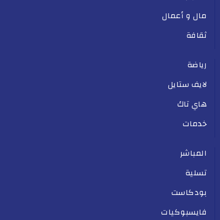
مال و أعمال
ثقافة
رياضة
لايف ستايل
هاي تاك
خدمات
المباشر
تسلية
بودكاست
فايسبوكيات