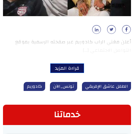
أعلن مغني الراب كادوريم عبر صفحته الرسمية بموقع
التواصل الاجتماعي […]
قراءة المزيد
الطفل عاشق الإفريقي
تونس_الآن
كادوريم
خدماتنا