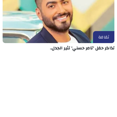
ثقافة
تذاكر حفل 'تامر حسني' تثير الجدل..