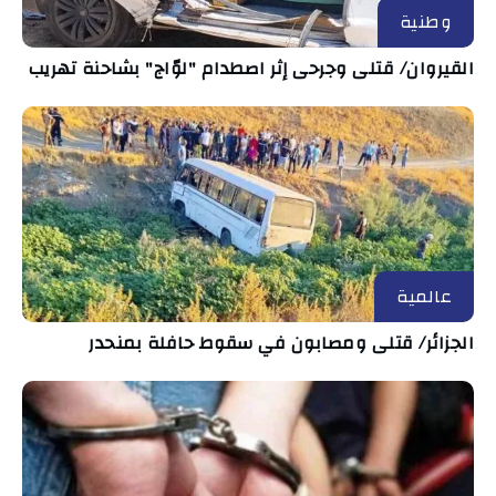
وطنية
القيروان/ قتلى وجرحى إثر اصطدام "لوّاج" بشاحنة تهريب
عالمية
الجزائر/ قتلى ومصابون في سقوط حافلة بمنحدر