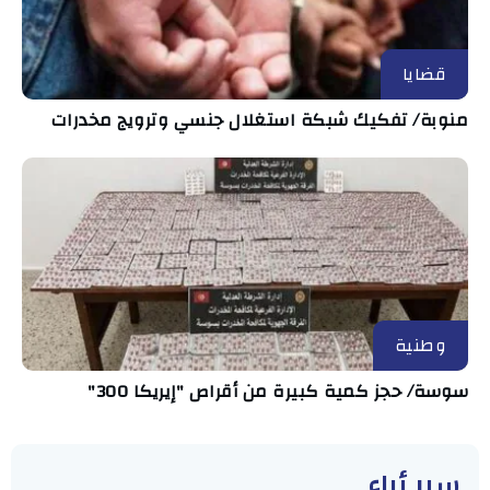
قضايا
منوبة/ تفكيك شبكة استغلال جنسي وترويج مخدرات
وطنية
سوسة/ حجز كمية كبيرة من أقراص "إيريكا 300"
سبر أراء