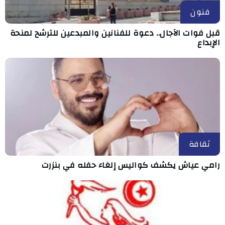
فنون
قبل فوات الآجال.. دعوة للفنانين والمبدعين للترشح لمنحة
الإبداع
ثقافة
رامي عياش يكشف كواليس إلغاء حفله في بنزرت