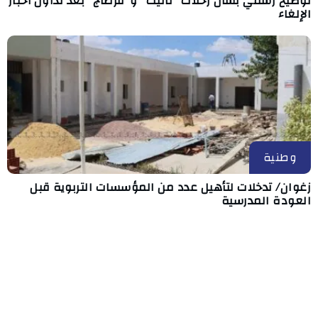
توضيح رسمي بشأن رحلات "تانيت" و"قرطاج" بعد تداول أخبار
الإلغاء
وطنية
زغوان/ تدخلات لتأهيل عدد من المؤسسات التربوية قبل
العودة المدرسية