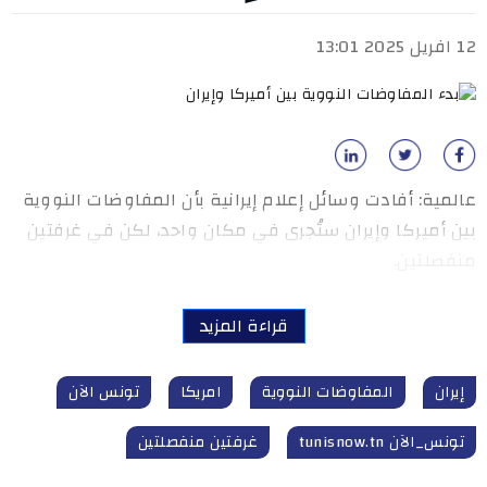
12 افريل 2025 13:01
عالمية: أفادت وسائل إعلام إيرانية بأن المفاوضات النووية
بين أميركا وإيران ستُجرى في مكان واحد، لكن في غرفتين
منفصلتين.
قراءة المزيد
إيران
المفاوضات النووية
امريكا
تونس الآن
تونس_الآن tunisnow.tn
غرفتين منفصلتين