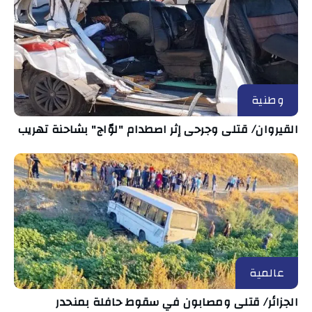
وطنية
القيروان/ قتلى وجرحى إثر اصطدام "لوّاج" بشاحنة تهريب
عالمية
الجزائر/ قتلى ومصابون في سقوط حافلة بمنحدر