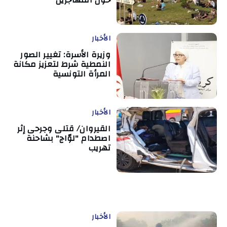
حول المهاجرين
الأخبار
وزيرة الأسرة: تغيير الصور
النمطية شرط لتعزيز مكانة
المرأة التونسية
الأخبار
القيروان/ قتلى وجرحى إثر
اصطدام "لوّاج" بشاحنة
تهريب
الأخبار