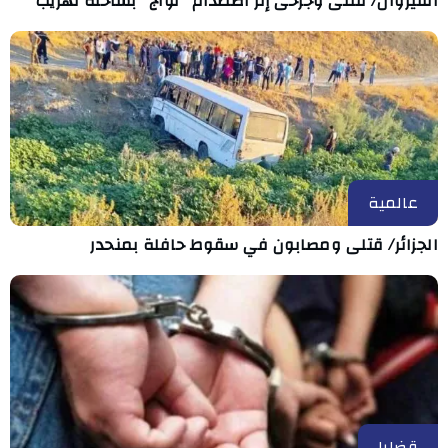
القيروان/ قتلى وجرحى إثر اصطدام "لوّاج" بشاحنة تهريب
عالمية
الجزائر/ قتلى ومصابون في سقوط حافلة بمنحدر
قضايا