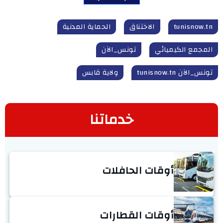
tunisnow.tn
الاختناق
الحماية المدنية
المجمع الكيميائي
تونس_الآن
تونس_الآن tunisnow.tn
ولاية قابس
خدماتنا
أوقات الحافلات
أوقات القطارات