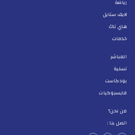
رياضة
لايف ستايل
هاي تاك
خدمات
المباشر
تسلية
بودكاست
فايسبوكيات
من نحن؟
اتصل بنا :