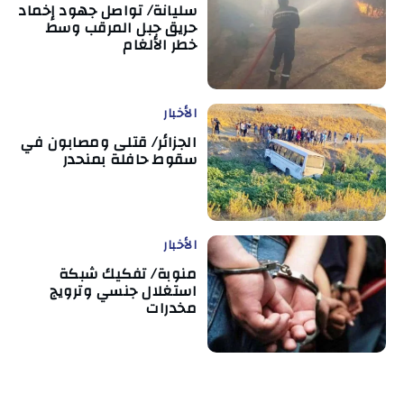
سليانة/ تواصل جهود إخماد
حريق جبل المرقب وسط
خطر الألغام
الأخبار
الجزائر/ قتلى ومصابون في
سقوط حافلة بمنحدر
الأخبار
منوبة/ تفكيك شبكة
استغلال جنسي وترويج
مخدرات