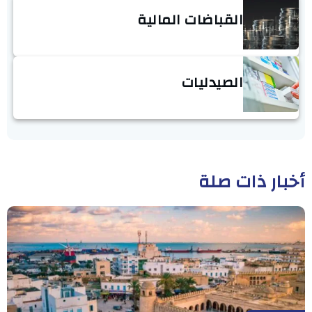
القباضات المالية
الصيدليات
أخبار ذات صلة