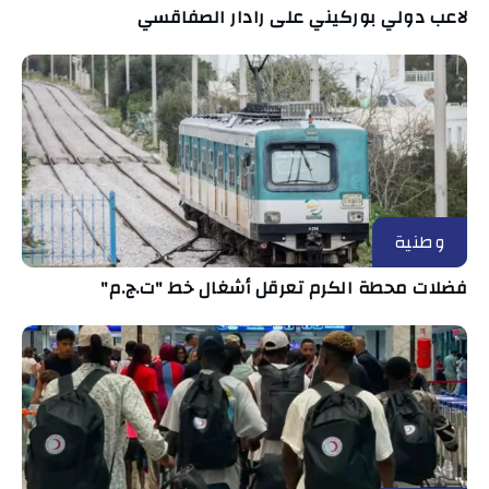
لاعب دولي بوركيني على رادار الصفاقسي
وطنية
فضلات محطة الكرم تعرقل أشغال خط "ت.ج.م"