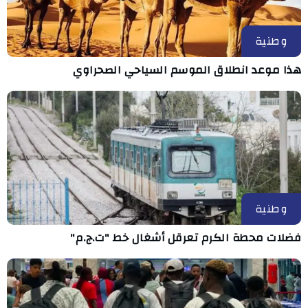
وطنية
هذا موعد انطلاق الموسم السياحي الصحراوي
وطنية
فضلات محطة الكرم تعرقل أشغال خط "ت.ج.م"