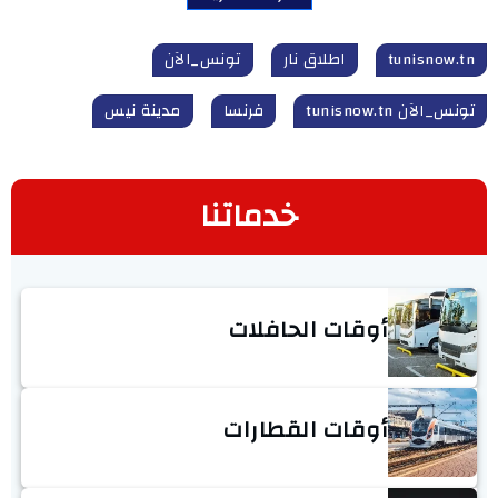
tunisnow.tn
اطلاق نار
تونس_الآن
تونس_الآن tunisnow.tn
فرنسا
مدينة نيس
خدماتنا
أوقات الحافلات
أوقات القطارات