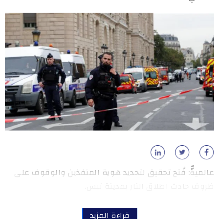
عالميةّّ: فُتح تحقيق لتحديد هوية المنفذين والوقوف على
ظروف حادث اطلاق النار بمدينة نيس.
قراءة المزيد