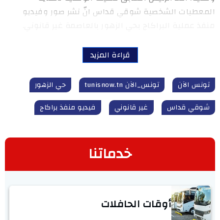
المعطيات الشخصية شوقي قداس انّ نشر صور وفيديو
منفذ عملية البراكاج بحي الزهور بالعاصمة غير قانوني.
قراءة المزيد
تونس الآن
تونس_الآن tunisnow.tn
حي الزهور
شوقي قداس
غير قانوني
فيديو منفذ براكاج
خدماتنا
أوقات الحافلات