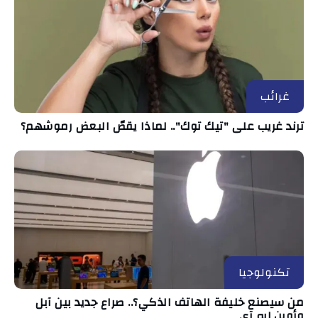
غرائب
ترند غريب على "تيك توك".. لماذا يقصّ البعض رموشهم؟
تكنولوجيا
من سيصنع خليفة الهاتف الذكي؟.. صراع جديد بين آبل
وأوبن إيه آي