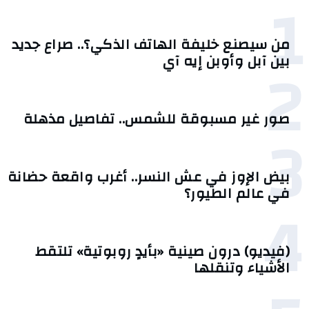
1
من سيصنع خليفة الهاتف الذكي؟.. صراع جديد
2
بين آبل وأوبن إيه آي
صور غير مسبوقة للشمس.. تفاصيل مذهلة
3
بيض الإوز في عش النسر.. أغرب واقعة حضانة
في عالم الطيور؟
4
(فيديو) درون صينية «بأيدٍ روبوتية» تلتقط
الأشياء وتنقلها