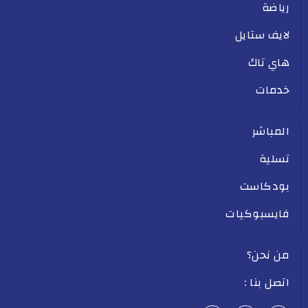
رياضة
لايف ستايل
هاي تاك
خدمات
المباشر
تسلية
بودكاست
فايسبوكيات
من نحن؟
اتصل بنا :