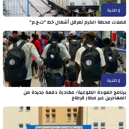
وطنية
فضلات محطة الكرم تعرقل أشغال خط "ت.ج.م"
وطنية
برنامج العودة الطوعية/ مغادرة دفعة جديدة من
المهاجرين عبر مطار قرطاج