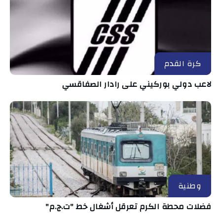
كرة القدم
لاعب دولي بوركيني على رادار الصفاقسي
وطنية
فضلات محطة الكرم تعرقل أشغال خط "ت.ج.م"