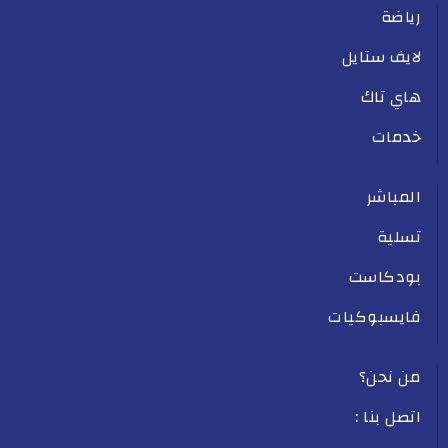
رياضة
لايف ستايل
هاي تاك
خدمات
المباشر
تسلية
بودكاست
فايسبوكيات
من نحن؟
اتصل بنا :