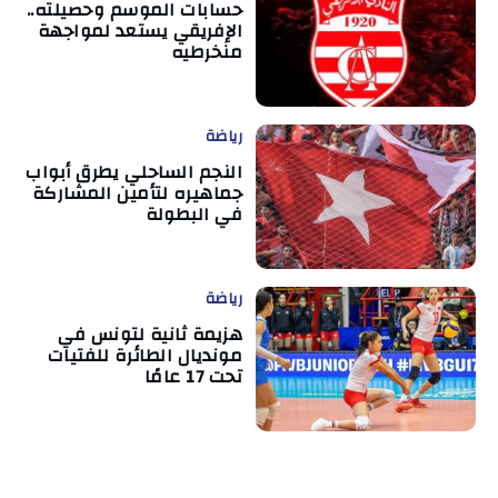
حسابات الموسم وحصيلته..
الإفريقي يستعد لمواجهة
منخرطيه
رياضة
النجم الساحلي يطرق أبواب
جماهيره لتأمين المشاركة
في البطولة
رياضة
هزيمة ثانية لتونس في
مونديال الطائرة للفتيات
تحت 17 عامًا