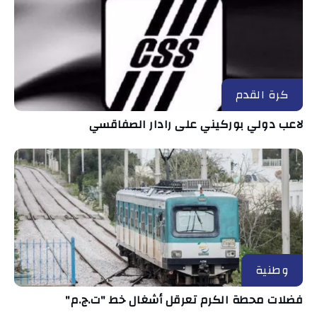
كرة القدم
لاعب دولي بوركيني على رادار الصفاقسي
وطنية
فضلات محطة الكرم تعرقل أشغال خط "ت.ج.م"