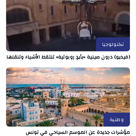
تكنولوجيا
(فيديو) درون صينية «بأيدٍ روبوتية» تلتقط الأشياء وتنقلها
وطنية
مؤشرات جديدة عن الموسم السياحي في تونس