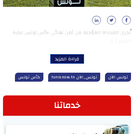
تُجرى المباراة المؤجلة من ثمن نهائي كأس تونس لكرة
القدم […]
قراءة المزيد
تونس الآن
تونس_الآن tunisnow.tn
كأس تونس
خدماتنا