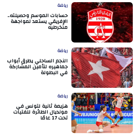
رياضة
حسابات الموسم وحصيلته..
الإفريقي يستعد لمواجهة
منخرطيه
رياضة
النجم الساحلي يطرق أبواب
جماهيره لتأمين المشاركة
في البطولة
رياضة
هزيمة ثانية لتونس في
مونديال الطائرة للفتيات
تحت 17 عامًا