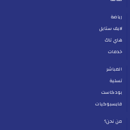
رياضة
لايف ستايل
هاي تاك
خدمات
المباشر
تسلية
بودكاست
فايسبوكيات
من نحن؟