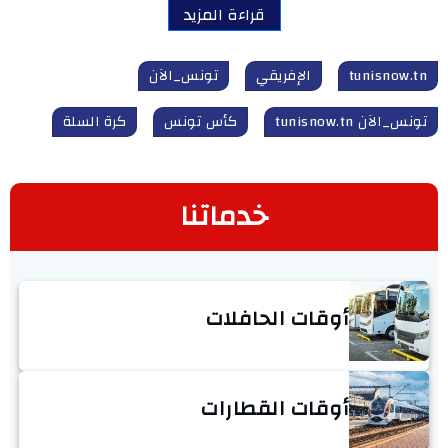
قراءة المزيد
tunisnow.tn
الإفريقي
تونس_الآن
تونس_الآن tunisnow.tn
كأس تونس
كرة السلة
خدماتنا
أوقات الحافلات
أوقات القطارات