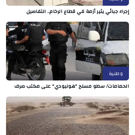
إجراء جبائي يثير أزمة في قطاع الرخام.. التفاصيل
وطنية
الحمامات/ سطو مسلح "هوليودي" على مكتب صرف