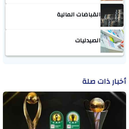
القباضات المالية
الصيدليات
أخبار ذات صلة