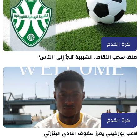
كرة القدم
ملف سحب النقاط.. الشبيبة تلجأ إلى 'التاس'
كرة القدم
لاعب بوركيني يعزز صفوف النادي البنزرتي