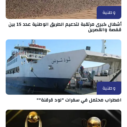
وطنية
أشغال كبرى مرتقبة لتدعيم الطريق الوطنية عدد 15 بين
قفصة والقصرين
وطنية
اضطراب محتمل في سفرات "لود قرقنة""