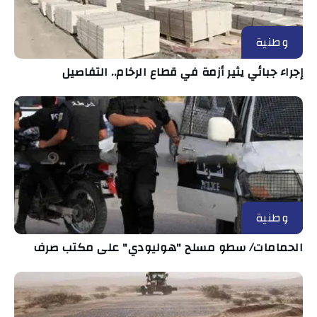
وطنية
إجراء جبائي يثير أزمة في قطاع الرخام.. التفاصيل
وطنية
الحمامات/ سطو مسلح "هوليودي" على مكتب صرف