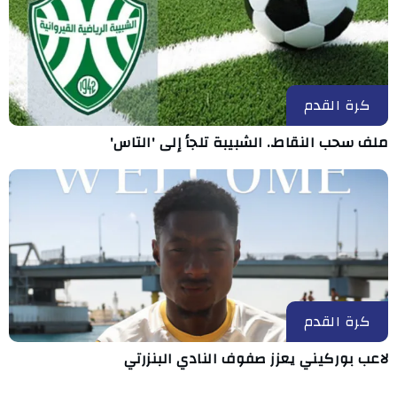
كرة القدم
ملف سحب النقاط.. الشبيبة تلجأ إلى 'التاس'
كرة القدم
لاعب بوركيني يعزز صفوف النادي البنزرتي