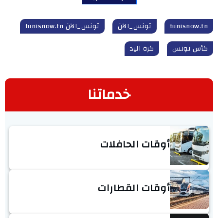
tunisnow.tn
تونس_الآن
تونس_الآن tunisnow.tn
كأس تونس
كرة اليد
خدماتنا
أوقات الحافلات
أوقات القطارات