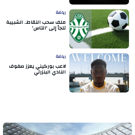
رياضة
ملف سحب النقاط.. الشبيبة
تلجأ إلى 'التاس'
رياضة
لاعب بوركيني يعزز صفوف
النادي البنزرتي