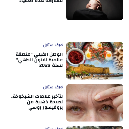
مشاركة هذه الأشياء
لايف ستايل
الوطن القبلي "منطقة
عالمية لفنون الطهي"
لسنة 2028
لايف ستايل
لتأخير علامات الشيخوخة..
نصيحة ذهبية من
بروفيسور روسي