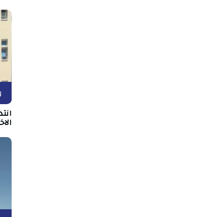
و
انت
الا