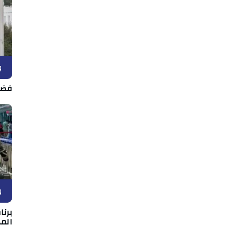
و
فضل
و
برن
المه