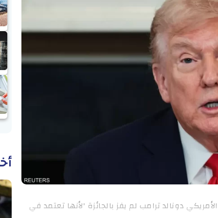
أخب
لأمريكي دونالد ترامب لم يفز بالجائزة 'لأنها تعتمد في