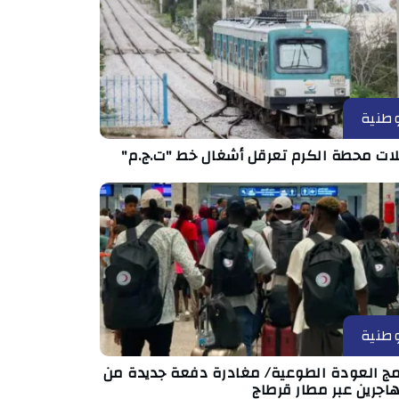
طنية
ات محطة الكرم تعرقل أشغال خط "ت.ج.م"
طنية
امج العودة الطوعية/ مغادرة دفعة جديدة من
اجرين عبر مطار قرطاج