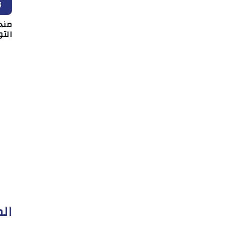
و
منح
التو
الم