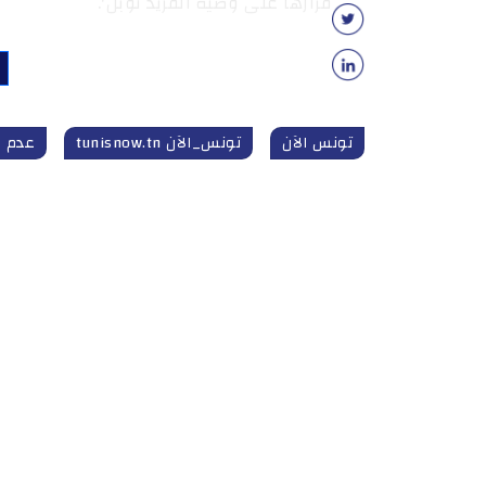
قرارها على وصية ألفريد نوبل'.
تونس الآن
تونس_الآن tunisnow.tn
عدم ف