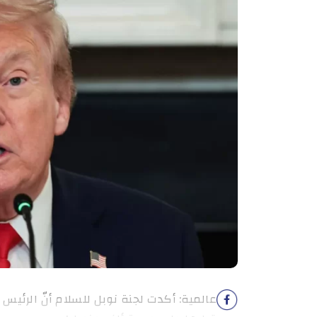
عالمية: أكدت لجنة نوبل للسلام أنّ الرئيس ا