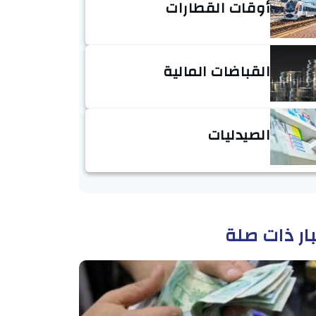
أوقات القطارات
القباضات المالية
الصيدليات
ار ذات صلة