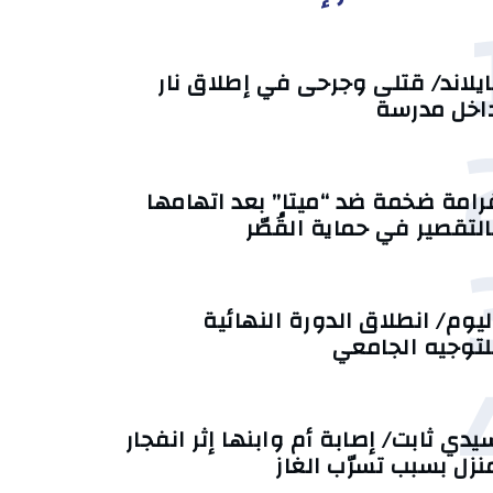
ايلاند/ قتلى وجرحى في إطلاق نار
اخل مدرسة
رامة ضخمة ضد “ميتا” بعد اتهامها
التقصير في حماية القُصّر
ليوم/ انطلاق الدورة النهائية
لتوجيه الجامعي
يدي ثابت/ إصابة أم وابنها إثر انفجار
نزل بسبب تسرّب الغاز