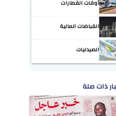
أوقات القطارات
القباضات المالية
الصيدليات
ار ذات صلة