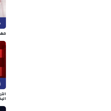
ك
مها
ز
التر
اليد