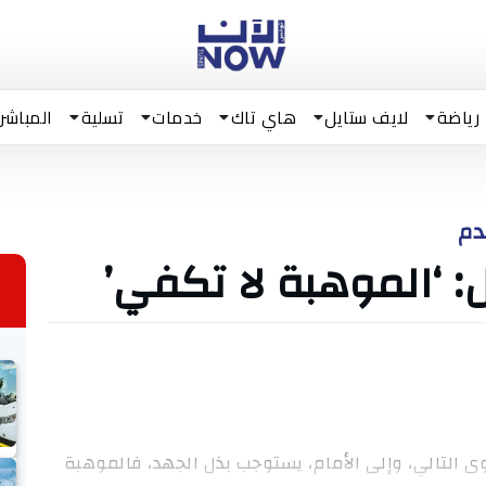
رياضة
لايف ستايل
هاي تاك
خدمات
تسلية
المباشر
دم
: ‘الموهبة لا تكفي’
وى التالي، وإلى الأمام، يستوجب بذل الجهد، فالموهبة