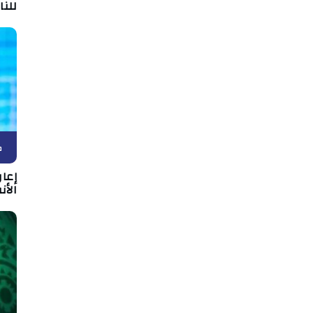
للن
ك
إعا
الأن