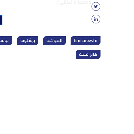
وحدها لا تكفي".
tunisnow.tn
الموهبة
برشلونة
تونس
هانز فليك