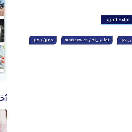
قراءة المزيد
_الآن
تونس_الآن tunisnow.tn
لامين يامال
أخب