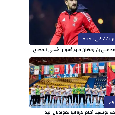
لرياضة في العالم
د علي بن رمضان خارج أسوار الأهلي المصري
وم
ة تونسية أمام كرواتيا بمونديال اليد