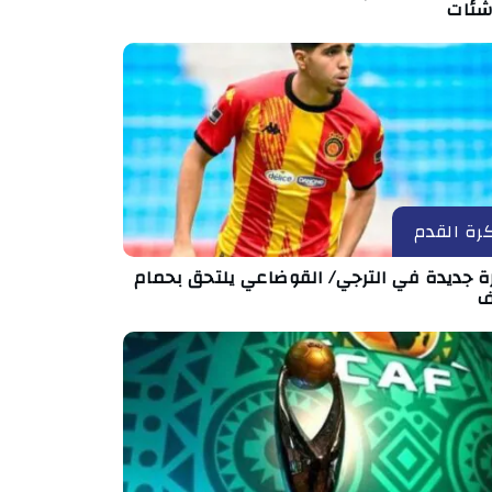
اشئات
رة القدم
رة جديدة في الترجي/ القوضاعي يلتحق بحمام
ف