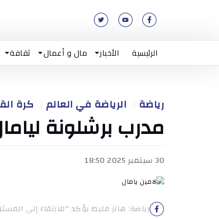
الرئيسية
الأخبار
مال و أعمال
ثقافة
رياضة
الرياضة في العالم
كرة الق
مدرب برشلونة ليامال
30 سبتمبر 2025 18:50
رياضة: هانز فليط يؤكد "للارتقاء إلى المست