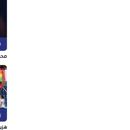
ا
محم
ز
هزيم