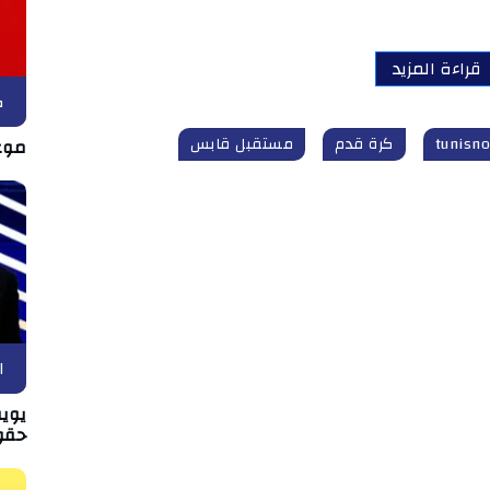
قراءة المزيد
ك
كرة قدم
مستقبل قابس
موع
ا
يويف
حقو