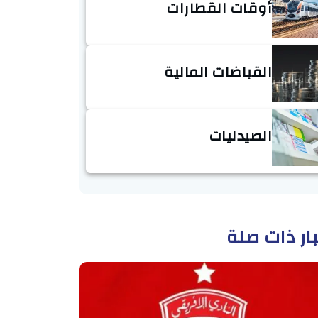
أوقات القطارات
القباضات المالية
الصيدليات
ار ذات صلة