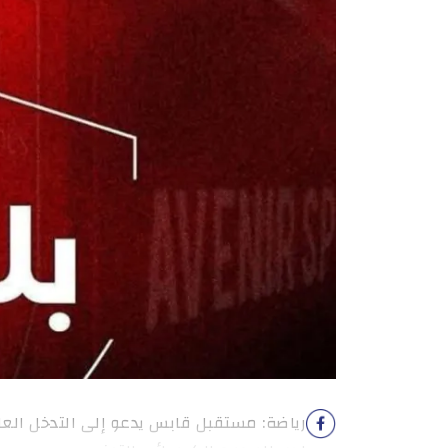
رياضة: مستقبل قابس يدعو إلى التدخل ال