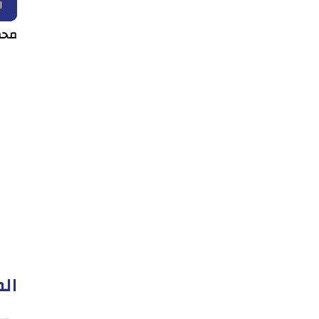
ا
محم
الم