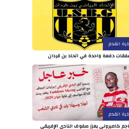
رة القدم
رة القدم
جم كاميروني يعزز صفوف النادي الإفريقي