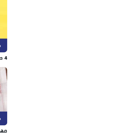
ك
4 صفقات دفعة واحدة في اتحاد بن قردان
ك
مها