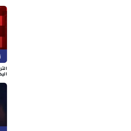
ز
التر
اليد