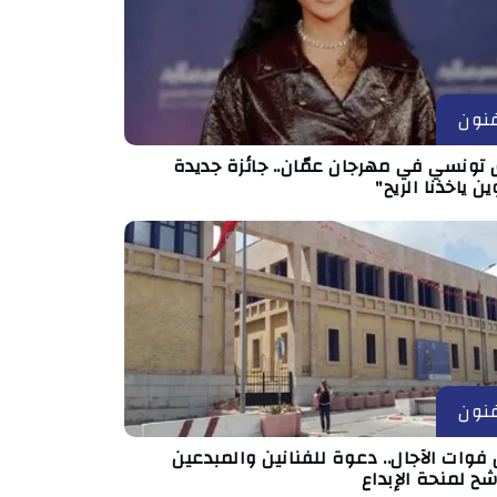
نون
 تونسي في مهرجان عمّان.. جائزة جديدة
ين ياخذنا الريح"
نون
فوات الآجال.. دعوة للفنانين والمبدعين
شح لمنحة الإبداع