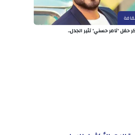
قافة
ر حفل 'تامر حسني' تثير الجدل..