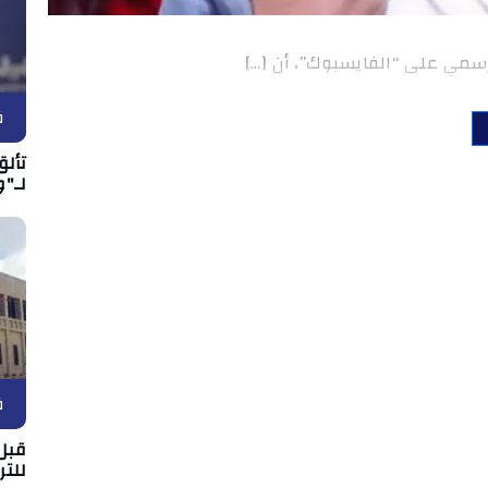
سمي على “الفايسبوك”، أن […]
ف
تألق
لـ"و
ف
قبل 
للتر