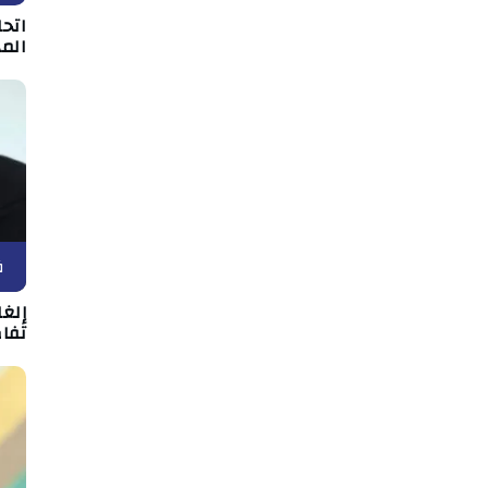
اتحا
الم
ف
إلغ
تفاص