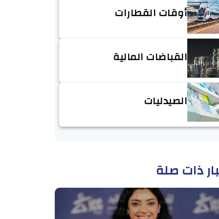
أوقات القطارات
القباضات المالية
الصيدليات
ار ذات صلة