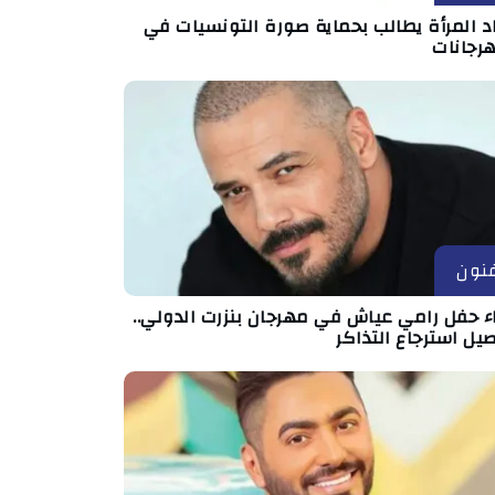
د المرأة يطالب بحماية صورة التونسيات في
هرجانات
نون
اء حفل رامي عياش في مهرجان بنزرت الدولي..
يل استرجاع التذاكر