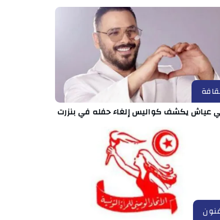
قافة
ي عياش يكشف كواليس إلغاء حفله في بنزرت
نون