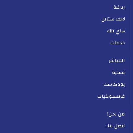
رياضة
لايف ستايل
هاي تاك
خدمات
المباشر
تسلية
بودكاست
فايسبوكيات
من نحن؟
اتصل بنا :