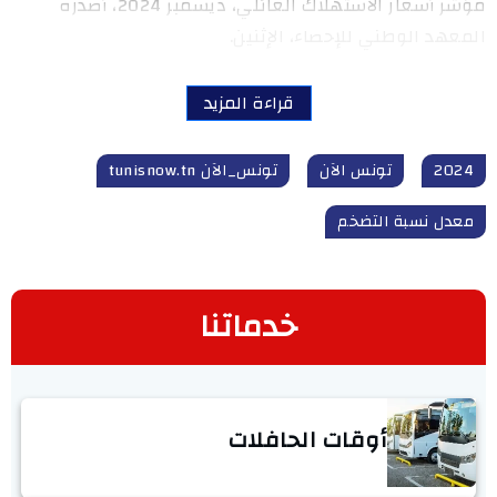
مؤشر أسعار الاستهلاك العائلي، ديسمبر 2024، أصدره
المعهد الوطني للإحصاء، الإثنين.
قراءة المزيد
2024
تونس الآن
تونس_الآن tunisnow.tn
معدل نسبة التضخم
خدماتنا
أوقات الحافلات