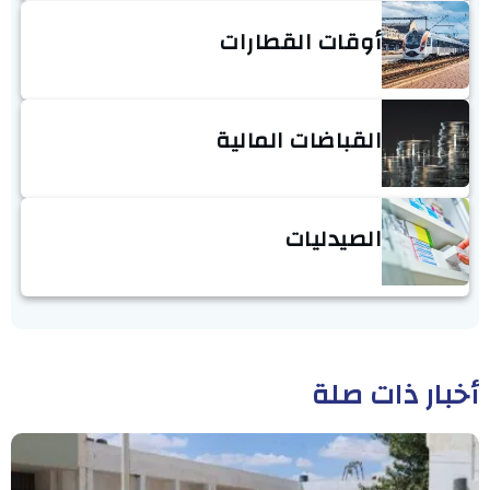
أوقات القطارات
القباضات المالية
الصيدليات
أخبار ذات صلة