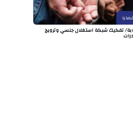
ضايا
بة/ تفكيك شبكة استغلال جنسي وترويج
رات