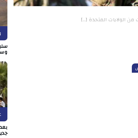
 من الولايات المتحدة […]
و
سلي
وسط
ع
بعد 
جدي