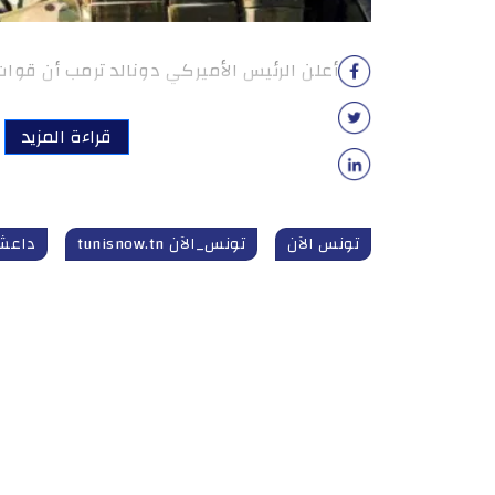
أعلن الرئيس الأميركي دونالد ترمب أن قوات
قراءة المزيد
تونس الآن
تونس_الآن tunisnow.tn
داعش