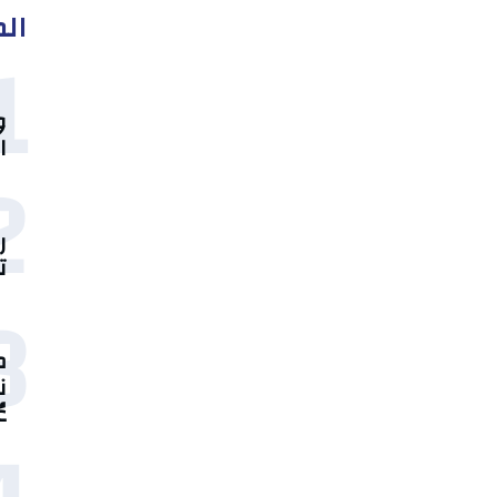
الم
1
و
ا
2
ر
ت
3
م
ن
ع