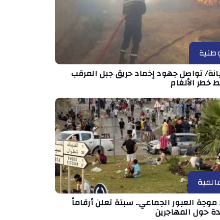
طنية
انة/ تواصل جهود إخماد حريق جبل المرقب
 خطر الألغام
المية
موجة العبور الجماعي.. سبتة تعلن أرقاماً
دة حول المهاجرين