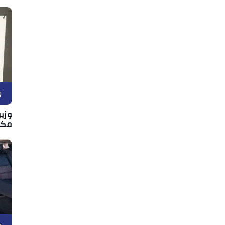
و
وزير
مكان