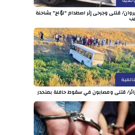
طنية
روان/ قتلى وجرحى إثر اصطدام "لوّاج" بشاحنة
يب
المية
زائر/ قتلى ومصابون في سقوط حافلة بمنحدر