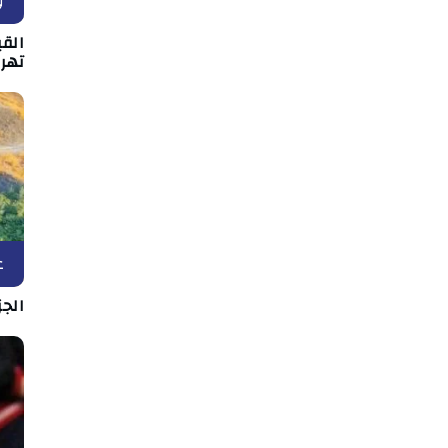
و
القي
تهر
ع
الج