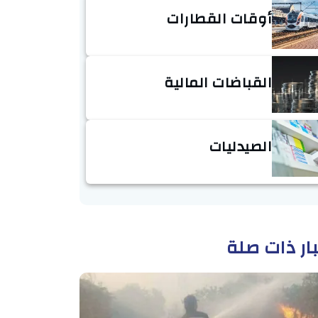
أوقات القطارات
القباضات المالية
الصيدليات
ار ذات صلة