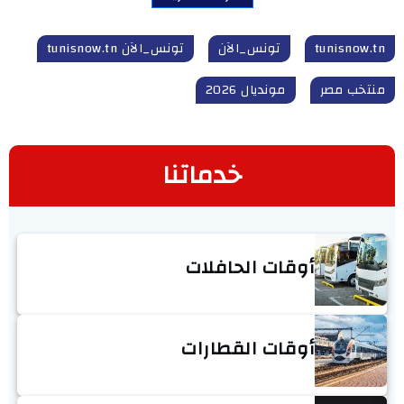
tunisnow.tn
تونس_الآن
تونس_الآن tunisnow.tn
منتخب مصر
مونديال 2026
خدماتنا
أوقات الحافلات
أوقات القطارات