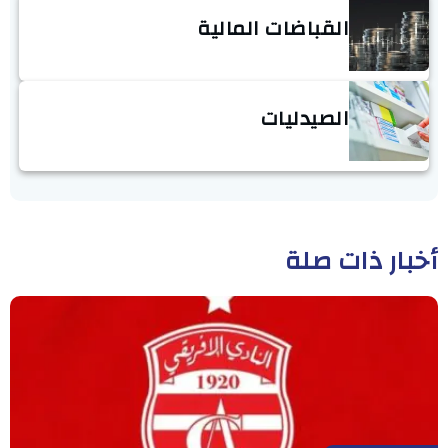
القباضات المالية
الصيدليات
أخبار ذات صلة