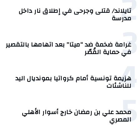
2
تايلاند/ قتلى وجرحى في إطلاق نار داخل
مدرسة
3
غرامة ضخمة ضد “ميتا” بعد اتهامها بالتقصير
في حماية القُصّر
4
هزيمة تونسية أمام كرواتيا بمونديال اليد
للناشئات
5
محمد علي بن رمضان خارج أسوار الأهلي
المصري