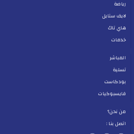
رياضة
لايف ستايل
هاي تاك
خدمات
المباشر
تسلية
بودكاست
فايسبوكيات
من نحن؟
اتصل بنا :