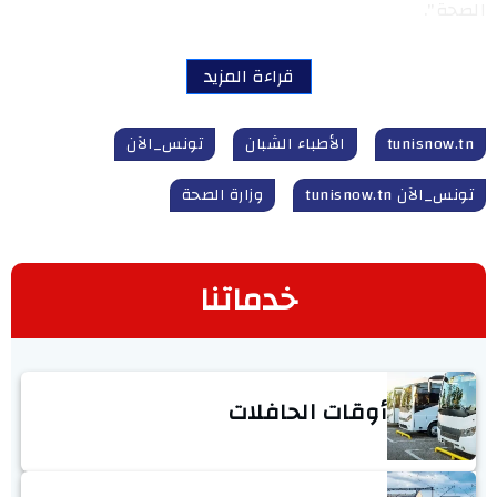
الصحة".
قراءة المزيد
tunisnow.tn
الأطباء الشبان
تونس_الآن
تونس_الآن tunisnow.tn
وزارة الصحة
خدماتنا
أوقات الحافلات