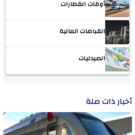
أوقات القطارات
القباضات المالية
الصيدليات
أخبار ذات صلة