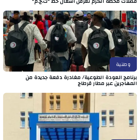
فضلات محطة الكرم تعرقل أشغال خط "ت.ج.م"
وطنية
برنامج العودة الطوعية/ مغادرة دفعة جديدة من
المهاجرين عبر مطار قرطاج