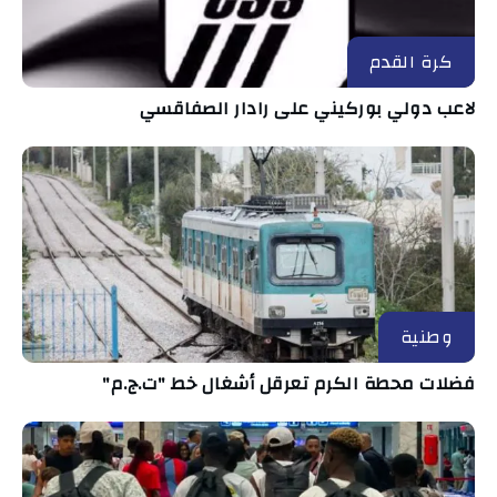
كرة القدم
لاعب دولي بوركيني على رادار الصفاقسي
وطنية
فضلات محطة الكرم تعرقل أشغال خط "ت.ج.م"