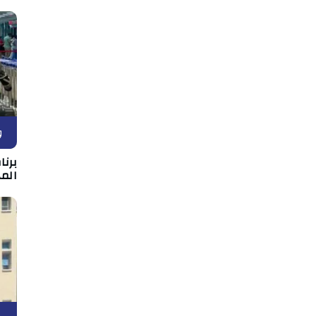
و
برن
المه