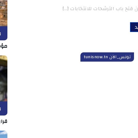
 فتح باب الترشحات للانتخابات […]
د
و
مؤش
تونس_الآن tunisnow.tn
و
قرار