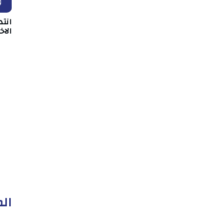
و
انت
الا
الم