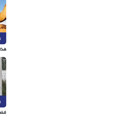
و
هذا
و
فضل