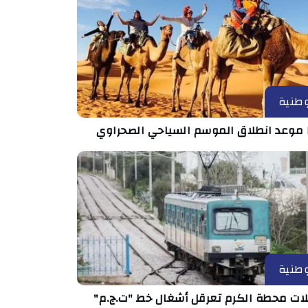
طنية
 موعد انطلاق الموسم السياحي الصحراوي
طنية
ات محطة الكرم تعرقل أشغال خط "ت.ج.م"