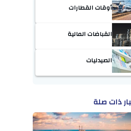
أوقات القطارات
القباضات المالية
الصيدليات
ار ذات صلة