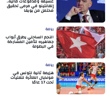
عشيقة ومدفوعات مالية..
إنفانتينو في مرمى تحقيق
محتمل من يويفا
رياضة
النجم الساحلي يطرق أبواب
جماهيره لتأمين المشاركة
في البطولة
رياضة
هزيمة ثانية لتونس في
مونديال الطائرة للفتيات
تحت 17 عامًا