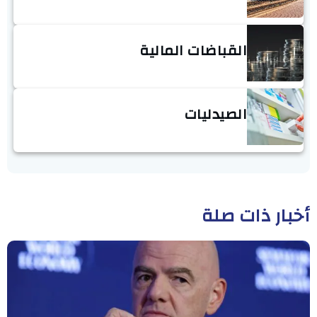
القباضات المالية
الصيدليات
أخبار ذات صلة