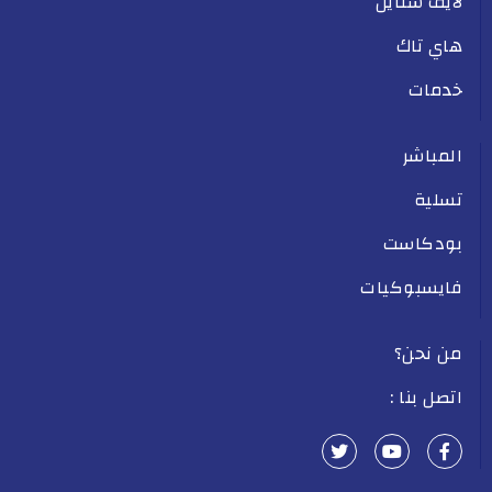
لايف ستايل
هاي تاك
خدمات
المباشر
تسلية
بودكاست
فايسبوكيات
من نحن؟
اتصل بنا :