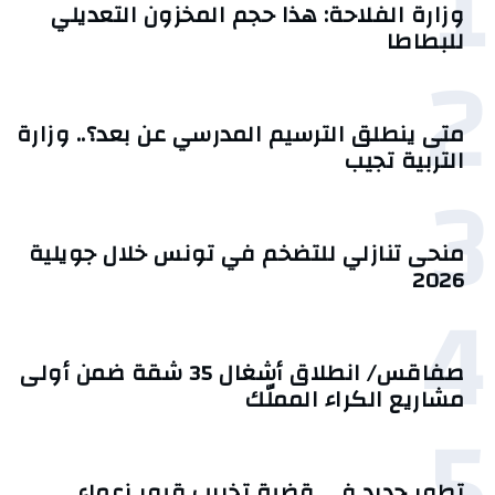
1
وزارة الفلاحة: هذا حجم المخزون التعديلي
للبطاطا
2
متى ينطلق الترسيم المدرسي عن بعد؟.. وزارة
التربية تجيب
3
منحى تنازلي ‎للتضخم في تونس خلال جويلية
2026‎
4
صفاقس/ انطلاق أشغال 35 شقة ضمن أولى
مشاريع الكراء المملّك
5
تطور جديد في قضية تخريب قبور زعماء