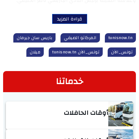
وعلاقته المتينة برئيس النادي الباريسي ناصر الخليفي.
قراءة المزيد
tunisnow.tn
المركاتو الصيفي
باريس سان جيرمان
تونس_الآن
تونس_الآن tunisnow.tn
ميلان
خدماتنا
أوقات الحافلات