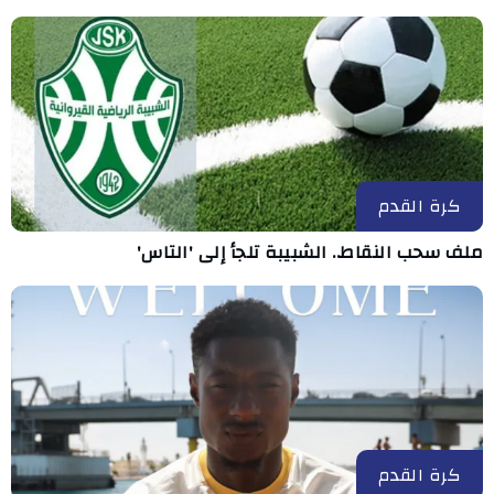
كرة القدم
ملف سحب النقاط.. الشبيبة تلجأ إلى 'التاس'
كرة القدم