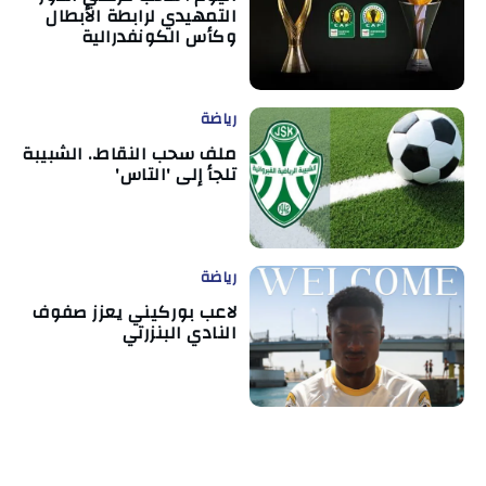
التمهيدي لرابطة الأبطال
وكأس الكونفدرالية
رياضة
ملف سحب النقاط.. الشبيبة
تلجأ إلى 'التاس'
رياضة
لاعب بوركيني يعزز صفوف
النادي البنزرتي