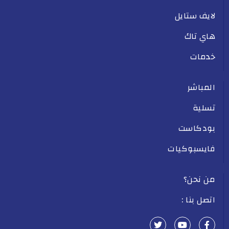
لايف ستايل
هاي تاك
خدمات
المباشر
تسلية
بودكاست
فايسبوكيات
من نحن؟
اتصل بنا :