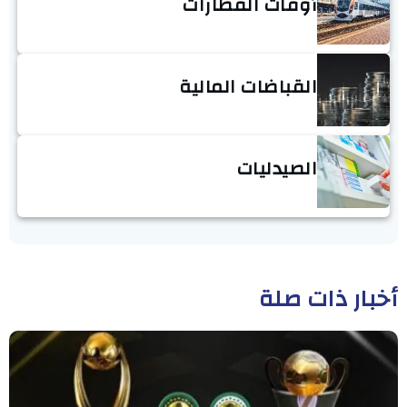
أوقات القطارات
القباضات المالية
الصيدليات
أخبار ذات صلة