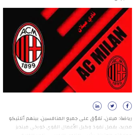
رياضة: ميلان، تفوّق على جميع المنافسين، بينهم أتلتيكو
مدريد، بفضل نفوذ وكيل الأعمال القوي خورخي مينديز