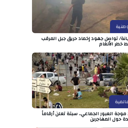
طنية
انة/ تواصل جهود إخماد حريق جبل المرقب
 خطر الألغام
المية
موجة العبور الجماعي.. سبتة تعلن أرقاماً
دة حول المهاجرين