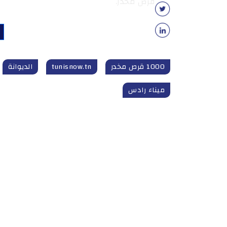
قرص مخدر.
1000 قرص مخدر
tunisnow.tn
الديوانة
ميناء رادس