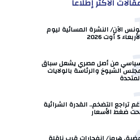
قالات الأكثر إطلاعا
ونس الآن/ النشرة المسائية ليوم
أربعاء 5 أوت 2026
ياسي من أصل مصري يشعل سباق
جلس الشيوخ والرئاسة بالولايات
لمتحدة
غم تراجع التضخم.. القدرة الشرائية
حت ضغط الأسعار
ضيق هرمز/ انفجارات قرب ناقلة