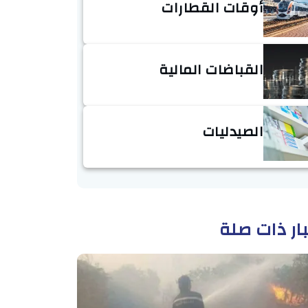
أوقات القطارات
القباضات المالية
الصيدليات
ار ذات صلة