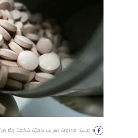
وطنية: محاولة تهريب كميّة ضخمة جدّا من ا