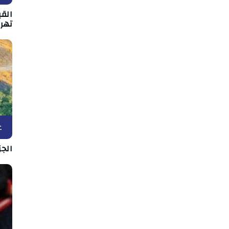
القي
تهر
ع
الج