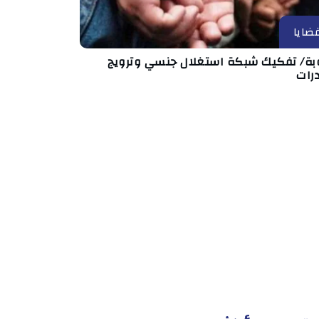
ضايا
بة/ تفكيك شبكة استغلال جنسي وترويج
رات