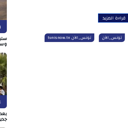
قراءة المزيد
و
تونس_الآن
تونس_الآن tunisnow.tn
سلي
وسط
ع
بعد 
جدي