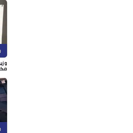
و
وزير
مكان
و