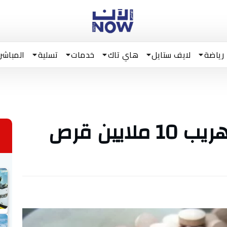
رياضة
لايف ستايل
هاي تاك
خدمات
تسلية
المباشر
ميناء رادس/ إحباط تهريب 10 ملايين قرص