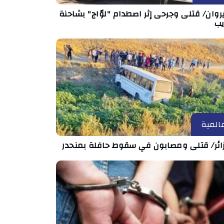
روان/ قتلى وجرحى إثر اصطدام "لوّاج" بشاحنة
يب
المية
زائر/ قتلى ومصابون في سقوط حافلة بمنحدر