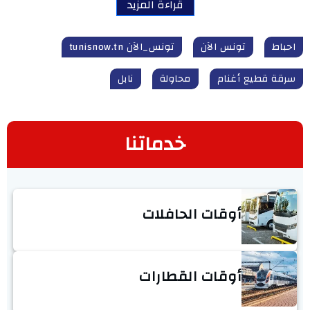
قراءة المزيد
احباط
تونس الآن
تونس_الآن tunisnow.tn
سرقة قطيع أغنام
محاولة
نابل
خدماتنا
أوقات الحافلات
أوقات القطارات