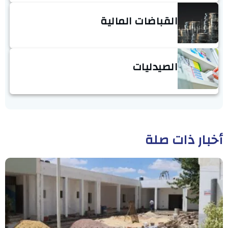
القباضات المالية
الصيدليات
أخبار ذات صلة