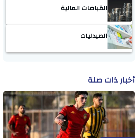
القباضات المالية
الصيدليات
أخبار ذات صلة