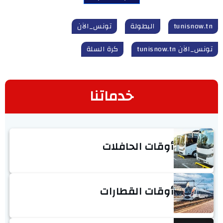
tunisnow.tn
البطولة
تونس_الآن
تونس_الآن tunisnow.tn
كرة السلة
خدماتنا
أوقات الحافلات
أوقات القطارات