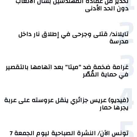
1
تحذير من عمادة المهندسين بشأن الأتعاب
دون الحد الأدنى
2
تايلاند/ قتلى وجرحى في إطلاق نار داخل
مدرسة
3
غرامة ضخمة ضد “ميتا” بعد اتهامها بالتقصير
في حماية القُصّر
4
(فيديو) عريس جزائري ينقل عروسته على عربة
يجرها حمار
5
تونس الآن/ النشرة الصباحية ليوم الجمعة 7