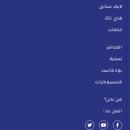
لايف ستايل
هاي تاك
خدمات
المباشر
تسلية
بودكاست
فايسبوكيات
من نحن؟
اتصل بنا :