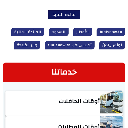
قراءة المزيد
tunisnow.tn
الأمطار
السدود
المائدة المائية
تونس_الآن
تونس_الآن tunisnow.tn
وزير الفلاحة
خدماتنا
أوقات الحافلات
أوقات القطارات