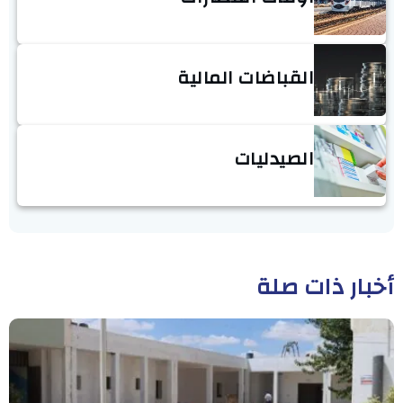
القباضات المالية
الصيدليات
أخبار ذات صلة