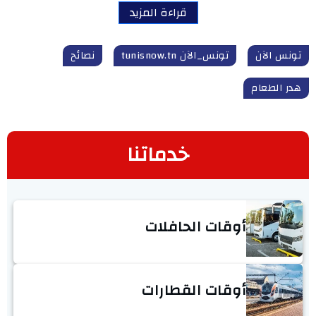
قراءة المزيد
تونس الآن
تونس_الآن tunisnow.tn
نصائح
هدر الطعام
خدماتنا
أوقات الحافلات
أوقات القطارات