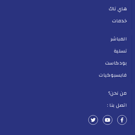
هاي تاك
خدمات
المباشر
تسلية
بودكاست
فايسبوكيات
من نحن؟
اتصل بنا :