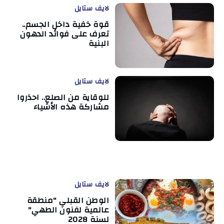
لايف ستايل
قوة خفية داخل الجسم..
تعرف على فوائد الدهون
البنية
لايف ستايل
للوقاية من الصلع.. احذروا
مشاركة هذه الأشياء
لايف ستايل
الوطن القبلي "منطقة
عالمية لفنون الطهي"
لسنة 2028