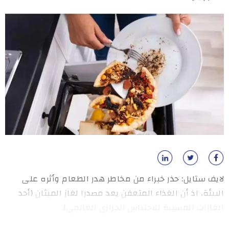
لايف ستايل: حذر خبراء من مخاطر هدر الطعام وأثره على
البيئة، اذ أن الغذاء المتعفن يعد مصدرا لغاز الميثان (أحد
الغازات المسببة للاحتباس الحراري العالمي).