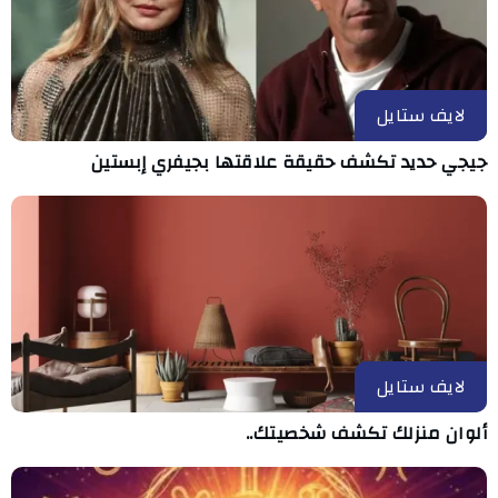
لايف ستايل
جيجي حديد تكشف حقيقة علاقتها بجيفري إبستين
لايف ستايل
ألوان منزلك تكشف شخصيتك..