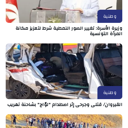
وطنية
وزيرة الأسرة: تغيير الصور النمطية شرط لتعزيز مكانة
المرأة التونسية
وطنية
القيروان/ قتلى وجرحى إثر اصطدام "لوّاج" بشاحنة تهريب