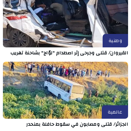
وطنية
القيروان/ قتلى وجرحى إثر اصطدام "لوّاج" بشاحنة تهريب
عالمية
الجزائر/ قتلى ومصابون في سقوط حافلة بمنحدر