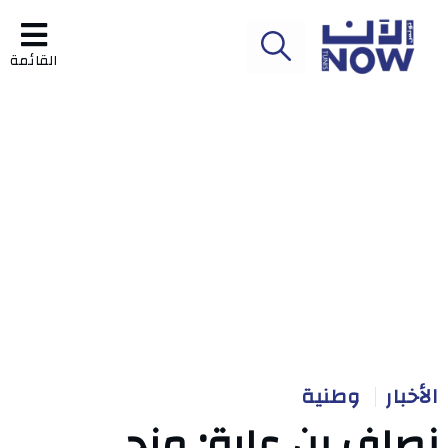
القائمة
الأخبار
وطنية
نصاف بن علية: منحى