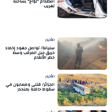
اصطدام "لوّاج" بشاحنة
تهريب
الأخبار
سليانة/ تواصل جهود إخماد
حريق جبل المرقب وسط
خطر الألغام
الأخبار
الجزائر/ قتلى ومصابون في
سقوط حافلة بمنحدر