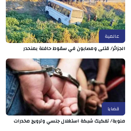
عالمية
الجزائر/ قتلى ومصابون في سقوط حافلة بمنحدر
قضايا
منوبة/ تفكيك شبكة استغلال جنسي وترويج مخدرات