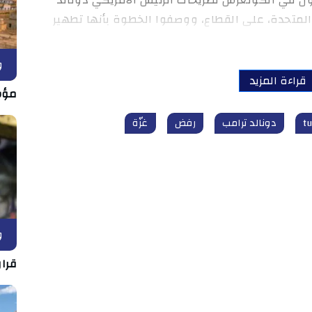
المتحدة، على القطاع، ووصفوا الخطوة بأنها تطهير
و
قراءة المزيد
مؤش
دونالد ترامب
رفض
غزّة
و
قرار