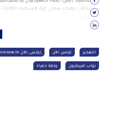
ترامب بتهجير سكان غزة وسيطرة الولايات 
عرقي.
التهجير
تونس الآن
ٍتونس_الآن tunisnow.tn
نواب امريكيون
ورقة حمراء