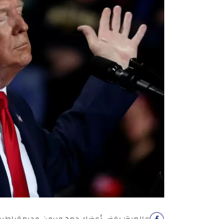
عالمية: رفض أعضاء جمهوريون وديمقراطيو