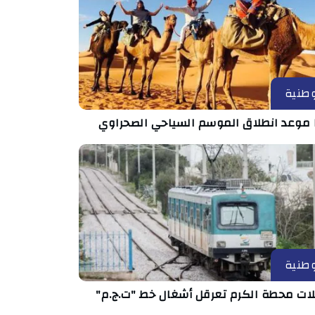
طنية
 موعد انطلاق الموسم السياحي الصحراوي
طنية
ات محطة الكرم تعرقل أشغال خط "ت.ج.م"