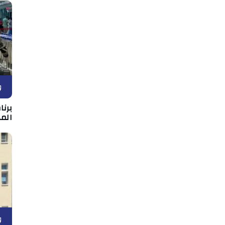
و
برن
المه
و