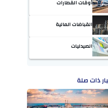
أوقات القطارات
القباضات المالية
الصيدليات
ار ذات صلة