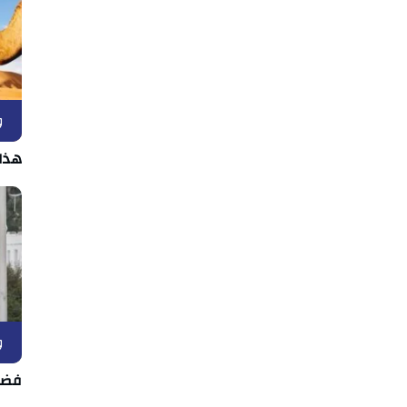
و
هذا
و
فضل