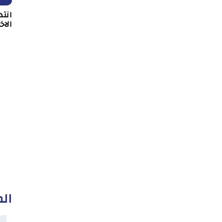
انت
الا
الم