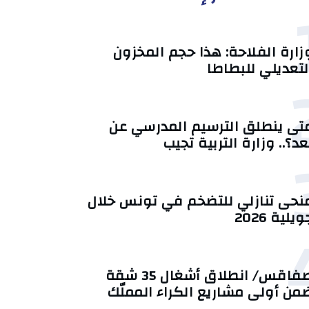
زارة الفلاحة: هذا حجم المخزون
لتعديلي للبطاطا
تى ينطلق الترسيم المدرسي عن
عد؟.. وزارة التربية تجيب
منحى تنازلي ‎للتضخم في تونس خلال
يلية 2026‎
صفاقس/ انطلاق أشغال 35 شقة
من أولى مشاريع الكراء المملّك