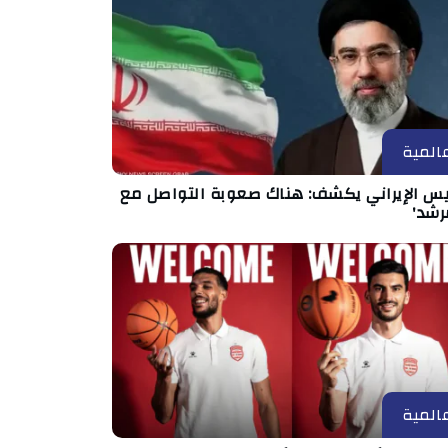
المية
ئيس الإيراني يكشف: هناك صعوبة التواصل مع
رشد'
المية