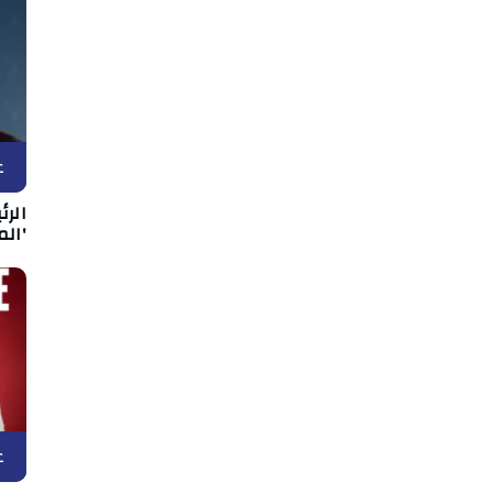
ع
الر
'الم
ع