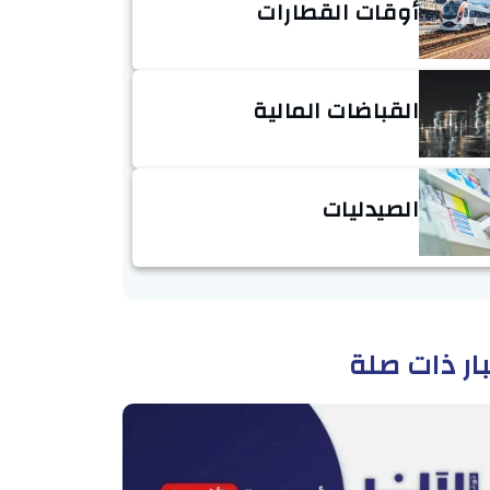
أوقات القطارات
القباضات المالية
الصيدليات
ار ذات صلة