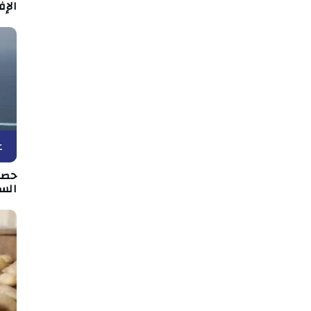
الإف
ع
حصار
الس