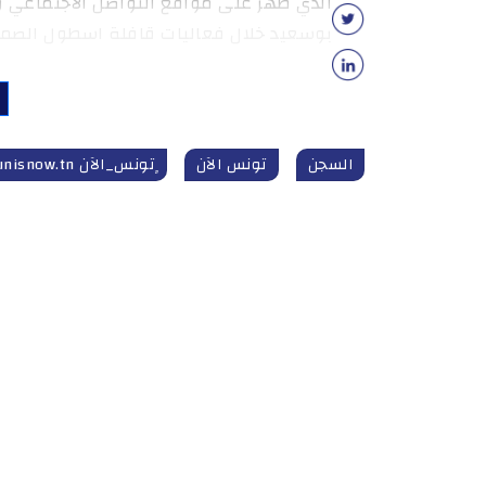
الذي ظهر على مواقع التواصل الاجتماعي 
بوسعيد خلال فعاليات قافلة اسطول الصمو
السجن
تونس الآن
ٍتونس_الآن tunisnow.tn