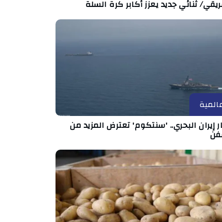
ريقي/ ثنائي جديد يعزز أكابر كرة السلة
المية
 إيران البحري.. 'سنتكوم' تعترض المزيد من
فن