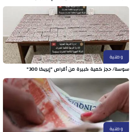
وطنية
سوسة/ حجز كمية كبيرة من أقراص "إيريكا 300"
وطنية