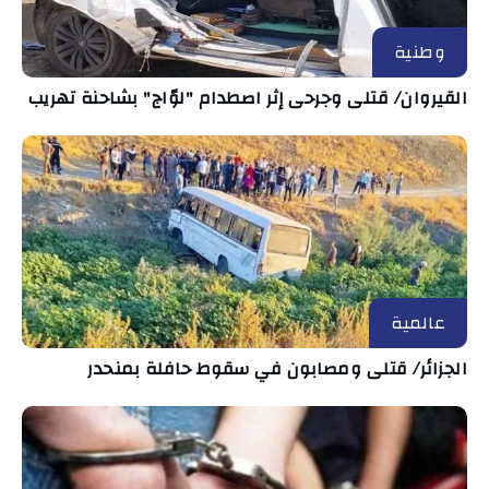
وطنية
القيروان/ قتلى وجرحى إثر اصطدام "لوّاج" بشاحنة تهريب
عالمية
الجزائر/ قتلى ومصابون في سقوط حافلة بمنحدر