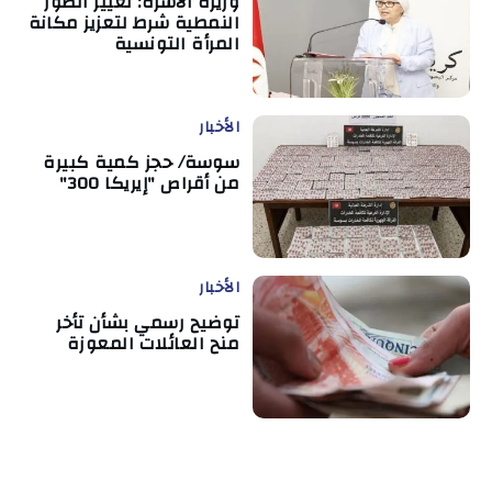
وزيرة الأسرة: تغيير الصور
النمطية شرط لتعزيز مكانة
المرأة التونسية
الأخبار
سوسة/ حجز كمية كبيرة
من أقراص "إيريكا 300"
الأخبار
توضيح رسمي بشأن تأخر
منح العائلات المعوزة