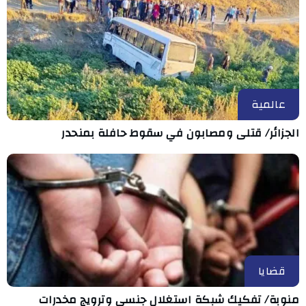
عالمية
الجزائر/ قتلى ومصابون في سقوط حافلة بمنحدر
قضايا
منوبة/ تفكيك شبكة استغلال جنسي وترويج مخدرات