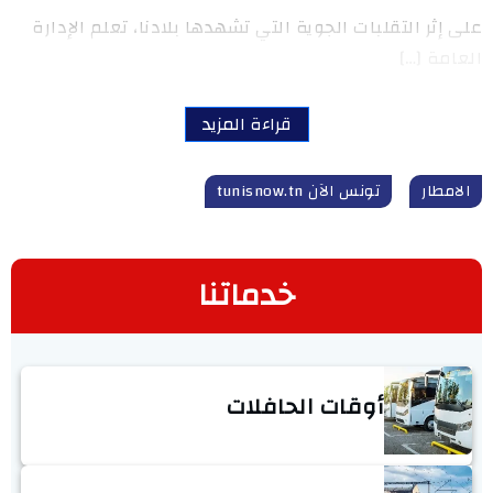
على إثر التقلبات الجوية التي تشهدها بلادنا، تعلم الإدارة
العامة […]
قراءة المزيد
الامطار
تونس الآن tunisnow.tn
خدماتنا
أوقات الحافلات