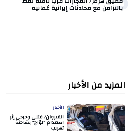
5
مضيق هرمز/ انفجارات قرب ناقلة نفط
بالتزامن مع محادثات إيرانية عُمانية
المزيد من الأخبار
الأخبار
القيروان/ قتلى وجرحى إثر
اصطدام "لوّاج" بشاحنة
تهريب