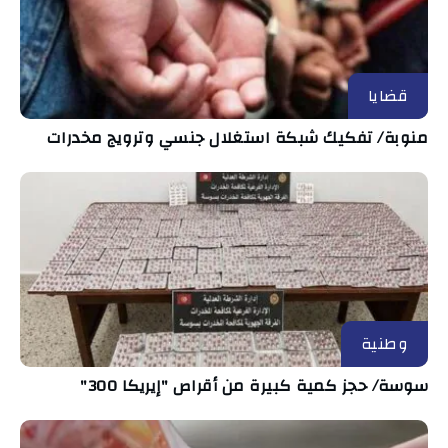
قضايا
منوبة/ تفكيك شبكة استغلال جنسي وترويج مخدرات
وطنية
سوسة/ حجز كمية كبيرة من أقراص "إيريكا 300"