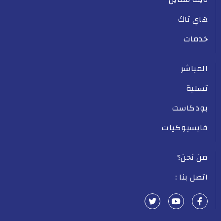
هاي تاك
خدمات
المباشر
تسلية
بودكاست
فايسبوكيات
من نحن؟
اتصل بنا :