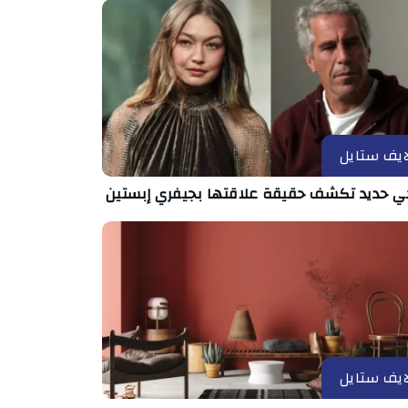
ايف ستايل
ي حديد تكشف حقيقة علاقتها بجيفري إبستين
ايف ستايل