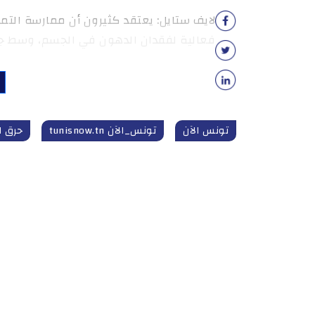
لايف ستايل: يعتقد كثيرون أن ممارسة التما
فعالية لفقدان الدهون في الجسم، وسط ج
تونس الآن
تونس_الآن tunisnow.tn
حرق ا