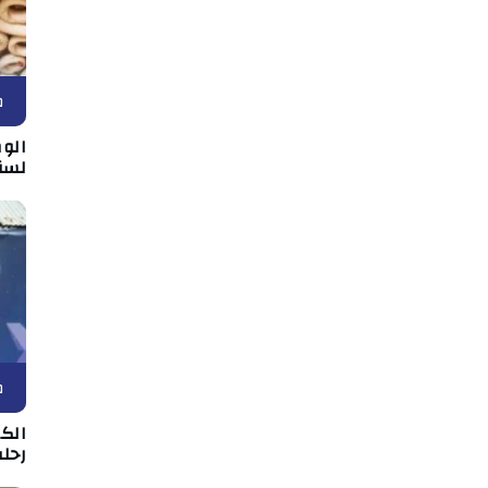
م
الو
لسنة 8
م
الك
رحلة