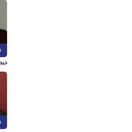
ل
جيج
ل