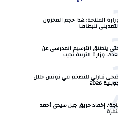
زارة الفلاحة: هذا حجم المخزون
لتعديلي للبطاطا
تى ينطلق الترسيم المدرسي عن
عد؟.. وزارة التربية تجيب
منحى تنازلي ‎للتضخم في تونس خلال
يلية 2026‎
اجة/ إخماد حريق جبل سيدي أحمد
نفزة