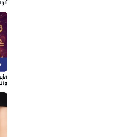
ألو
ل
وال