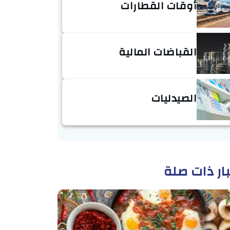
أوقات القطارات
القباضات المالية
الصيدليات
ار ذات صلة