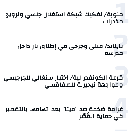
1
منوبة/ تفكيك شبكة استغلال جنسي وترويج
مخدرات
2
تايلاند/ قتلى وجرحى في إطلاق نار داخل
مدرسة
3
قرعة الكونفدرالية/ اختبار سنغالي للجرجيسي
ومواجهة نيجيرية للصفاقسي
4
غرامة ضخمة ضد “ميتا” بعد اتهامها بالتقصير
في حماية القُصّر