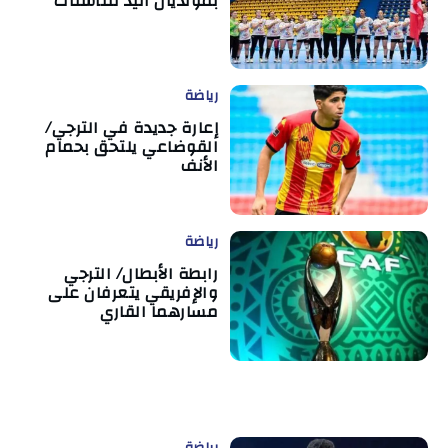
بمونديال اليد للناشئات
رياضة
إعارة جديدة في الترجي/
القوضاعي يلتحق بحمام
الأنف
رياضة
رابطة الأبطال/ الترجي
والإفريقي يتعرفان على
مسارهما القاري
رياضة