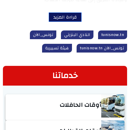
قراءة المزيد
tunisnow.tn
النادي البنزرتي
تونس_الآن
تونس_الآن tunisnow.tn
هيئة تسييرية
خدماتنا
أوقات الحافلات