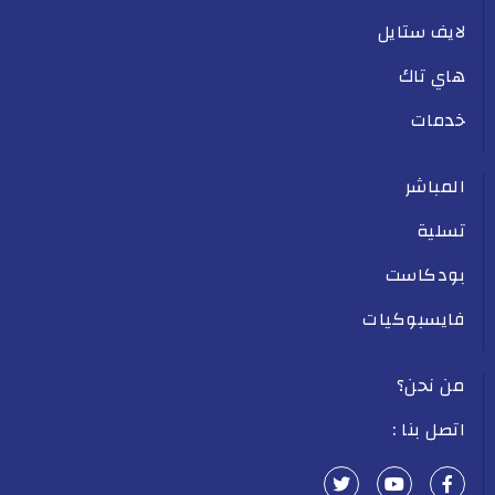
لايف ستايل
هاي تاك
خدمات
المباشر
تسلية
بودكاست
فايسبوكيات
من نحن؟
اتصل بنا :