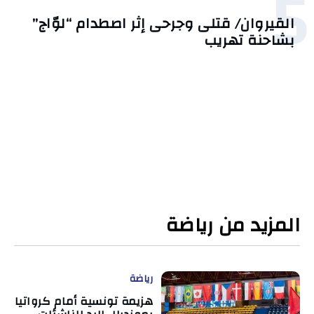
5
القيروان/ قتلى وجرحى إثر اصطدام “لوّاج”
بشاحنة تهريب
المزيد من رياضة
رياضة
هزيمة تونسية أمام كرواتيا