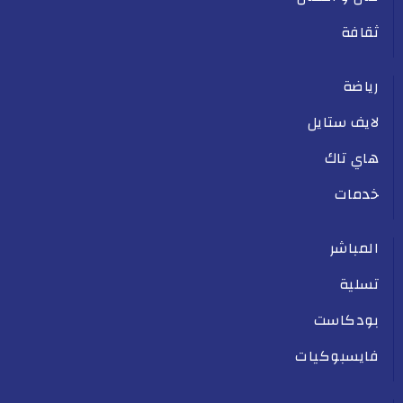
ثقافة
رياضة
لايف ستايل
هاي تاك
خدمات
المباشر
تسلية
بودكاست
فايسبوكيات