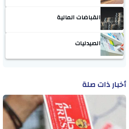
القباضات المالية
الصيدليات
أخبار ذات صلة