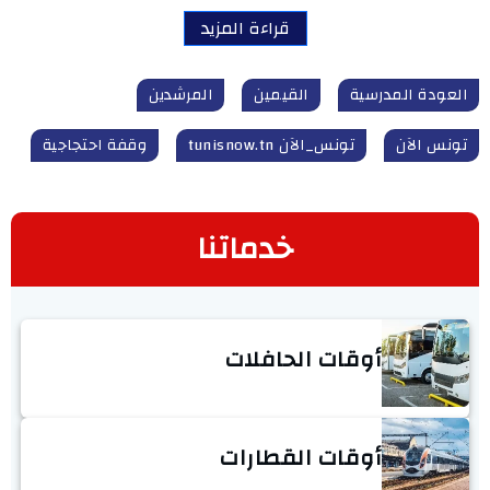
قراءة المزيد
العودة المدرسية
القيمين
المرشدين
تونس الآن
تونس_الآن tunisnow.tn
وقفة احتجاجية
خدماتنا
أوقات الحافلات
أوقات القطارات